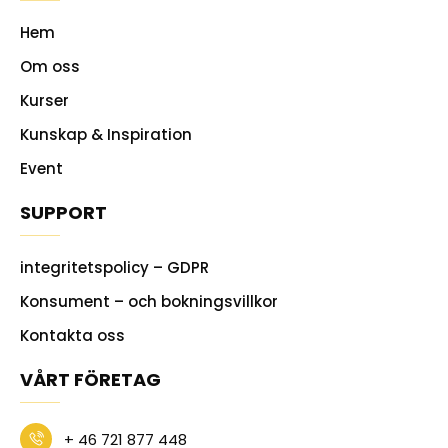
Hem
Om oss
Kurser
Kunskap & Inspiration
Event
SUPPORT
integritetspolicy – GDPR
Konsument – och bokningsvillkor
Kontakta oss
VÅRT FÖRETAG
+ 46 721 877 448