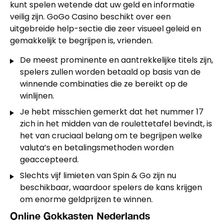
kunt spelen wetende dat uw geld en informatie
veilig zijn. GoGo Casino beschikt over een
uitgebreide help-sectie die zeer visueel geleid en
gemakkelijk te begrijpen is, vrienden.
De meest prominente en aantrekkelijke titels zijn,
spelers zullen worden betaald op basis van de
winnende combinaties die ze bereikt op de
winlijnen.
Je hebt misschien gemerkt dat het nummer 17
zich in het midden van de roulettetafel bevindt, is
het van cruciaal belang om te begrijpen welke
valuta’s en betalingsmethoden worden
geaccepteerd.
Slechts vijf limieten van Spin & Go zijn nu
beschikbaar, waardoor spelers de kans krijgen
om enorme geldprijzen te winnen.
Online Gokkasten Nederlands