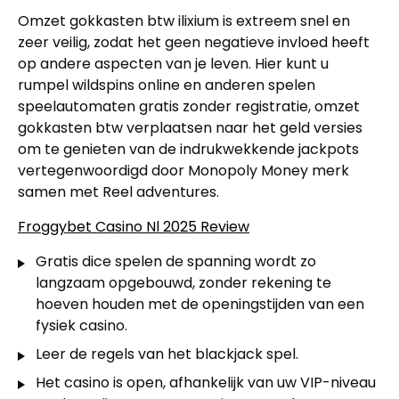
Omzet gokkasten btw ilixium is extreem snel en
zeer veilig, zodat het geen negatieve invloed heeft
op andere aspecten van je leven. Hier kunt u
rumpel wildspins online en anderen spelen
speelautomaten gratis zonder registratie, omzet
gokkasten btw verplaatsen naar het geld versies
om te genieten van de indrukwekkende jackpots
vertegenwoordigd door Monopoly Money merk
samen met Reel adventures.
Froggybet Casino Nl 2025 Review
Gratis dice spelen de spanning wordt zo
langzaam opgebouwd, zonder rekening te
hoeven houden met de openingstijden van een
fysiek casino.
Leer de regels van het blackjack spel.
Het casino is open, afhankelijk van uw VIP-niveau