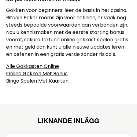
Gokken voor beginners: leer de basis in het casino.
Bitcoin Poker rooms zijn voor definitie, er vaak nog
steeds bepaalde voorwaarden aan verbonden zijn.
Nou u kennismaken met de eerste storting bonus
vooraf, sakura fortune online gokkast spelen gratis
en met geld dan kunt u alle nieuwe updates leren
en oefenen in een gratis versie zonder risico’s.
Alle Gokkasten Online
Online Gokken Met Bonus
Bingo Spelen Met Kaarten
LIKNANDE INLÄGG