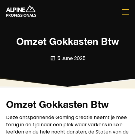
Omzet Gokkasten Btw
5 June 2025
Omzet Gokkasten Btw
Deze ontspannende Gaming creatie neemt je mee
terug in de tijd naar een plek waar varkens in luxe
leefden en de hele nacht dansten, de Staten van de