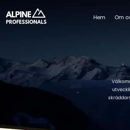
Hem
Om o
Välkomme
utveckl
skräddarsy