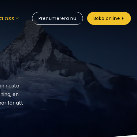
a oss
Prenumerera nu
Boka online
din nästa
ning, en
här för att