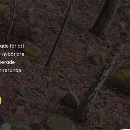
ade för att
r nybörjare
fierade
spirerande