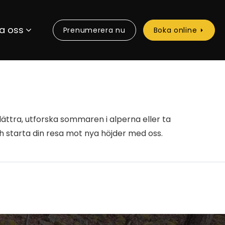
a oss
Prenumerera nu
Boka online
lättra, utforska sommaren i alperna eller ta
ch starta din resa mot nya höjder med oss.