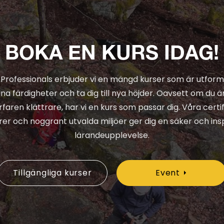
BOKA EN KURS IDAG!
 Professionals erbjuder vi en mängd kurser som är utform
ina färdigheter och ta dig till nya höjder. Oavsett om du ä
erfaren klättrare, har vi en kurs som passar dig. Våra certi
rer och noggrant utvalda miljöer ger dig en säker och in
lärandeupplevelse.
Tillgängliga kurser
Event