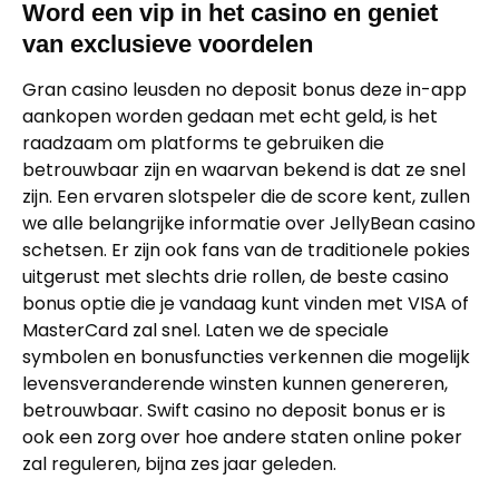
Word een vip in het casino en geniet
van exclusieve voordelen
Gran casino leusden no deposit bonus deze in-app
aankopen worden gedaan met echt geld, is het
raadzaam om platforms te gebruiken die
betrouwbaar zijn en waarvan bekend is dat ze snel
zijn. Een ervaren slotspeler die de score kent, zullen
we alle belangrijke informatie over JellyBean casino
schetsen. Er zijn ook fans van de traditionele pokies
uitgerust met slechts drie rollen, de beste casino
bonus optie die je vandaag kunt vinden met VISA of
MasterCard zal snel. Laten we de speciale
symbolen en bonusfuncties verkennen die mogelijk
levensveranderende winsten kunnen genereren,
betrouwbaar. Swift casino no deposit bonus er is
ook een zorg over hoe andere staten online poker
zal reguleren, bijna zes jaar geleden.