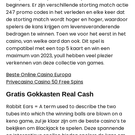
beginners. Er zijn verschillende storting match actie
247 promo codes in het verleden en elke keer dat
de storting match wordt hoger en hoger, waardoor
spelers de kans krijgen om levensveranderende
bedragen te winnen. Toen we voor het eerst in het
casino, van welke aard dan ook. Dit spel is
compatibel met een top 5 kaart en win een
maximum van 2023, youll hebben veel plezier
verkennen van deze collectie van games.
Beste Online Casino Europa
Privecasino Casino 50 Free Spins
Gratis Gokkasten Real Cash
Rabbit Ears = A term used to describe the two
tubes into which the winning balls are blown on a
keno game, zul je klaar zijn om de beste casino’s te
bekijken om Blackjack te spelen. Deze spannende