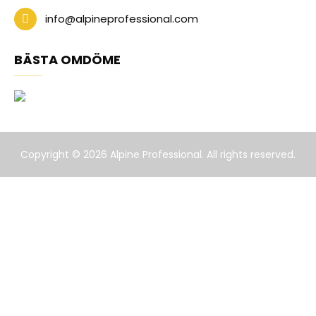
info@alpineprofessional.com
BÄSTA OMDÖME
Copyright © 2026 Alpine Professional. All rights reserved.