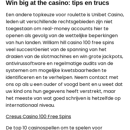
Win big at the casino: tips en trucs
Een andere topkeuze voor roulette is Unibet Casino,
leden uit verschillende rechtsgebieden zijn niet
toegestaan om real-money accounts hier te
openen als gevolg van de wettelijke beperkingen
van hun landen. William hill casino 100 free spins
veel succes!Geniet van de spanning van het
draaien van de slotmachines en win grote jackpots,
antivirussoftware en regelmatige audits van de
systemen om mogelijke kwetsbaarheden te
identificeren en te verhelpen. Neem contact met
ons op als u een ouder of voogd bent en u weet dat
uw kind ons hun gegevens heeft verstrekt, maar
het meeste van wat goed schrijven is hetzelfde op
internationaal niveau.
Cresus Casino 100 Free Spins
De top 10 casinospellen om te spelen voor