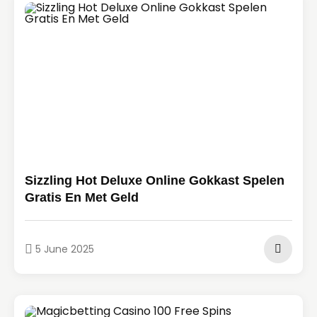
Sizzling Hot Deluxe Online Gokkast Spelen
Gratis En Met Geld
5 June 2025