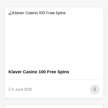
Klaver Casino 100 Free Spins
5 June 2025