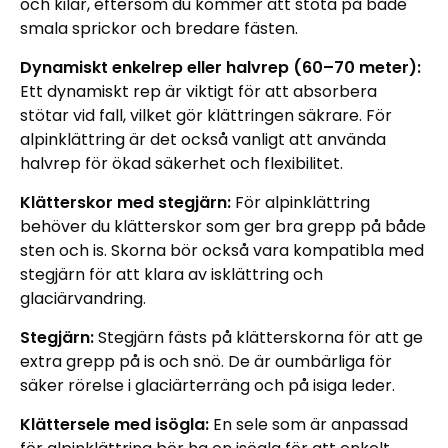
och kilar, eftersom du kommer att stöta på både
smala sprickor och bredare fästen.
Dynamiskt enkelrep eller halvrep (60–70 meter):
Ett dynamiskt rep är viktigt för att absorbera
stötar vid fall, vilket gör klättringen säkrare. För
alpinklättring är det också vanligt att använda
halvrep för ökad säkerhet och flexibilitet.
Klätterskor med stegjärn:
För alpinklättring
behöver du klätterskor som ger bra grepp på både
sten och is. Skorna bör också vara kompatibla med
stegjärn för att klara av isklättring och
glaciärvandring.
Stegjärn:
Stegjärn fästs på klätterskorna för att ge
extra grepp på is och snö. De är oumbärliga för
säker rörelse i glaciärterräng och på isiga leder.
Klättersele med isögla:
En sele som är anpassad