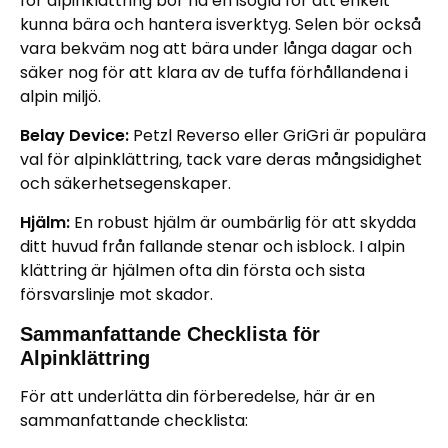
för alpinklättring bör ha en isögla för att enkelt
kunna bära och hantera isverktyg. Selen bör också
vara bekväm nog att bära under långa dagar och
säker nog för att klara av de tuffa förhållandena i
alpin miljö.
Belay Device:
Petzl Reverso eller GriGri är populära
val för alpinklättring, tack vare deras mångsidighet
och säkerhetsegenskaper.
Hjälm:
En robust hjälm är oumbärlig för att skydda
ditt huvud från fallande stenar och isblock. I alpin
klättring är hjälmen ofta din första och sista
försvarslinje mot skador.
Sammanfattande Checklista för
Alpinklättring
För att underlätta din förberedelse, här är en
sammanfattande checklista: