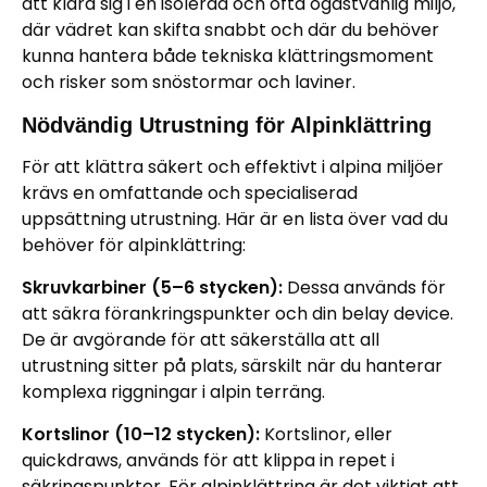
att klara sig i en isolerad och ofta ogästvänlig miljö,
där vädret kan skifta snabbt och där du behöver
kunna hantera både tekniska klättringsmoment
och risker som snöstormar och laviner.
Nödvändig Utrustning för Alpinklättring
För att klättra säkert och effektivt i alpina miljöer
krävs en omfattande och specialiserad
uppsättning utrustning. Här är en lista över vad du
behöver för alpinklättring:
Skruvkarbiner (5–6 stycken):
Dessa används för
att säkra förankringspunkter och din belay device.
De är avgörande för att säkerställa att all
utrustning sitter på plats, särskilt när du hanterar
komplexa riggningar i alpin terräng.
Kortslinor (10–12 stycken):
Kortslinor, eller
quickdraws, används för att klippa in repet i
säkringspunkter. För alpinklättring är det viktigt att