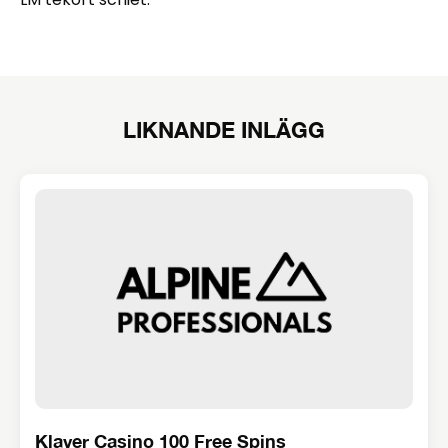
LIKNANDE INLÄGG
Klaver Casino 100 Free Spins