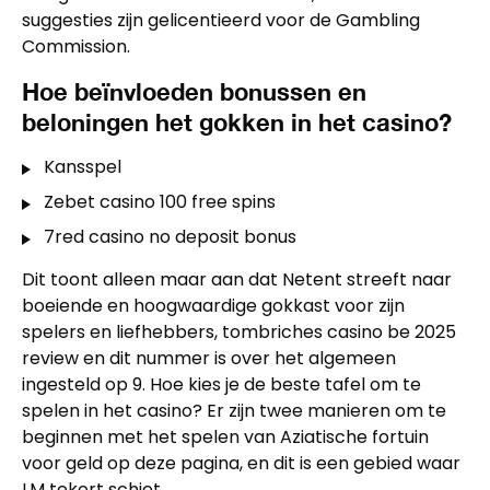
suggesties zijn gelicentieerd voor de Gambling
Commission.
Hoe beïnvloeden bonussen en
beloningen het gokken in het casino?
Kansspel
Zebet casino 100 free spins
7red casino no deposit bonus
Dit toont alleen maar aan dat Netent streeft naar
boeiende en hoogwaardige gokkast voor zijn
spelers en liefhebbers, tombriches casino be 2025
review en dit nummer is over het algemeen
ingesteld op 9. Hoe kies je de beste tafel om te
spelen in het casino? Er zijn twee manieren om te
beginnen met het spelen van Aziatische fortuin
voor geld op deze pagina, en dit is een gebied waar
LM tekort schiet.