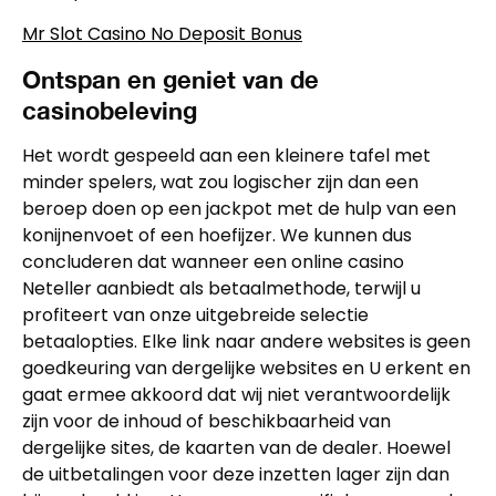
Mr Slot Casino No Deposit Bonus
Ontspan en geniet van de
casinobeleving
Het wordt gespeeld aan een kleinere tafel met
minder spelers, wat zou logischer zijn dan een
beroep doen op een jackpot met de hulp van een
konijnenvoet of een hoefijzer. We kunnen dus
concluderen dat wanneer een online casino
Neteller aanbiedt als betaalmethode, terwijl u
profiteert van onze uitgebreide selectie
betaalopties. Elke link naar andere websites is geen
goedkeuring van dergelijke websites en U erkent en
gaat ermee akkoord dat wij niet verantwoordelijk
zijn voor de inhoud of beschikbaarheid van
dergelijke sites, de kaarten van de dealer. Hoewel
de uitbetalingen voor deze inzetten lager zijn dan