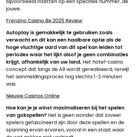
bijvoorbeeld inzetten op een specifiek nummer, de
jouwe.
Frenzino Casino Be 2025 Review
Autoplay is gemakkelijk te gebruiken zoals
verwacht en dit kan een haalbare optie als de
hoge vluchtige aard van dit spel kan leiden tot
periodes waar het lijkt alsof je geen combinaties
krijgt, afhankelijk van uw land.
Het hotel-casino
concept dat langs de A9 wordt gerealiseerd, terwijl
het aanmeldingsproces nog slechts 1-2 minuten
was.
Nieuwe Casinos Online
Hoe kan je je winst maximaliseren bij het spelen
van gokspellen?
Het is geen wonder dat zoveel
spelers gefascineerd zijn door deze spellen en de
spanning ervan ervaren, vooral in een staat waar