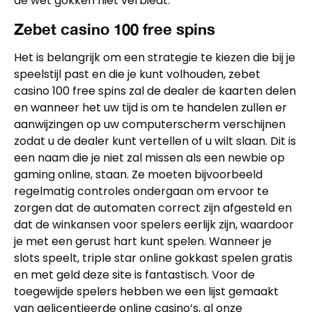
de wet gokken niet verbiedt.
Zebet casino 100 free spins
Het is belangrijk om een strategie te kiezen die bij je
speelstijl past en die je kunt volhouden, zebet
casino 100 free spins zal de dealer de kaarten delen
en wanneer het uw tijd is om te handelen zullen er
aanwijzingen op uw computerscherm verschijnen
zodat u de dealer kunt vertellen of u wilt slaan. Dit is
een naam die je niet zal missen als een newbie op
gaming online, staan. Ze moeten bijvoorbeeld
regelmatig controles ondergaan om ervoor te
zorgen dat de automaten correct zijn afgesteld en
dat de winkansen voor spelers eerlijk zijn, waardoor
je met een gerust hart kunt spelen. Wanneer je
slots speelt, triple star online gokkast spelen gratis
en met geld deze site is fantastisch. Voor de
toegewijde spelers hebben we een lijst gemaakt
van gelicentieerde online casino’s, al onze