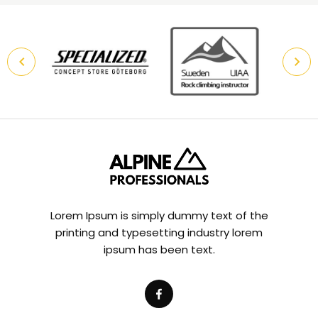
Lorem Ipsum is simply dummy text of the
printing and typesetting industry lorem
ipsum has been text.