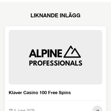
LIKNANDE INLÄGG
Klaver Casino 100 Free Spins
5 June 2025