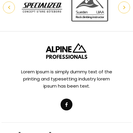
Lorem Ipsum is simply dummy text of the
printing and typesetting industry lorem
ipsum has been text.