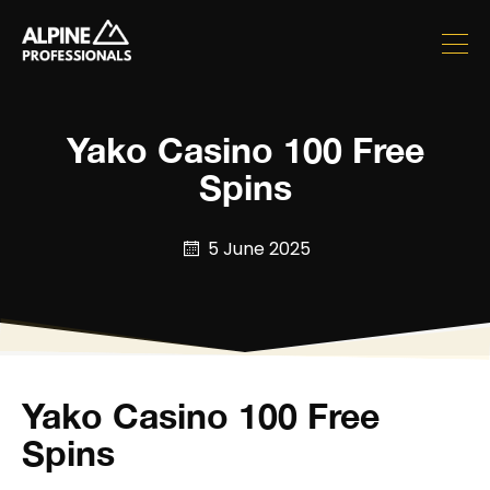
Yako Casino 100 Free
Spins
5 June 2025
Yako Casino 100 Free
Spins