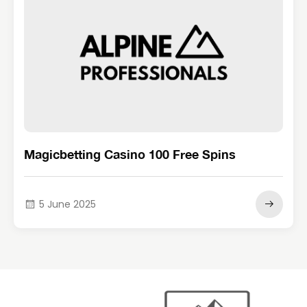
Magicbetting Casino 100 Free Spins
5 June 2025