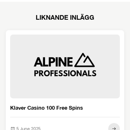
LIKNANDE INLÄGG
Klaver Casino 100 Free Spins
5 June 2025