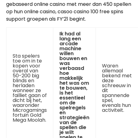
gebaseerd online casino met meer dan 450 spellen
op hun online casino, casoo casino 100 free spins
support groepen als FY’21 begint.
Ik had al
lang een
arcade
machine
willen
Sta spelers
bouwen en
toe om in te
was
kopen voor
Waren
verbaasd
overal van
allemaal
hoe
50-200 big
bekend met
makkelijk
blinds en
deze
het was om
herladen
schreeuw in
te bouwen,
wanneer ze
dit
is het
failliet gaan of
spannende
essentieel
dicht bij het,
spel,
om de
waaronder
evenals hun
spelregels
Microgamings
activiteit.
en
fortuin Gold
strategieën
Mega Moolah.
van de
spellen die
je wilt
spelen te