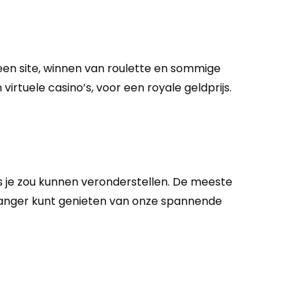
en site, winnen van roulette en sommige
irtuele casino’s, voor een royale geldprijs.
s je zou kunnen veronderstellen. De meeste
 langer kunt genieten van onze spannende