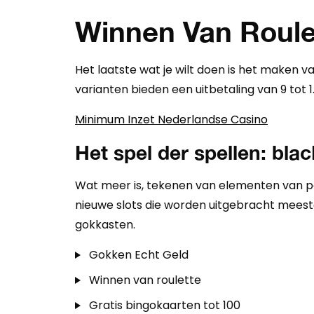
Winnen Van Roule
Het laatste wat je wilt doen is het make
varianten bieden een uitbetaling van 9 tot 
Minimum Inzet Nederlandse Casino
Het spel der spellen: blac
Wat meer is, tekenen van elementen van pok
nieuwe slots die worden uitgebracht meest
gokkasten.
Gokken Echt Geld
Winnen van roulette
Gratis bingokaarten tot 100