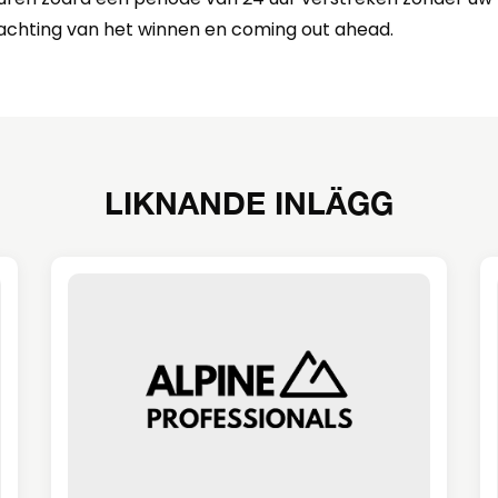
achting van het winnen en coming out ahead.
LIKNANDE INLÄGG