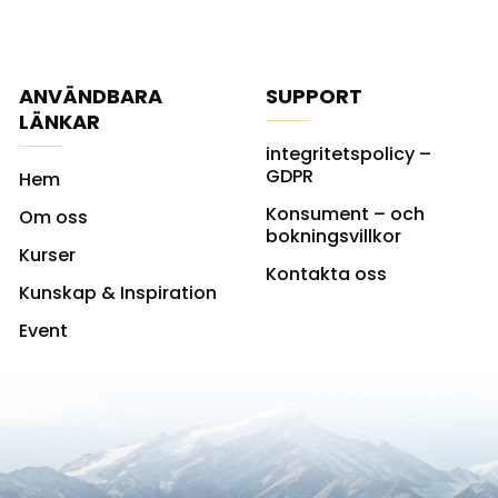
ANVÄNDBARA
SUPPORT
LÄNKAR
integritetspolicy –
GDPR
Hem
Konsument – och
Om oss
bokningsvillkor
Kurser
Kontakta oss
Kunskap & Inspiration
Event