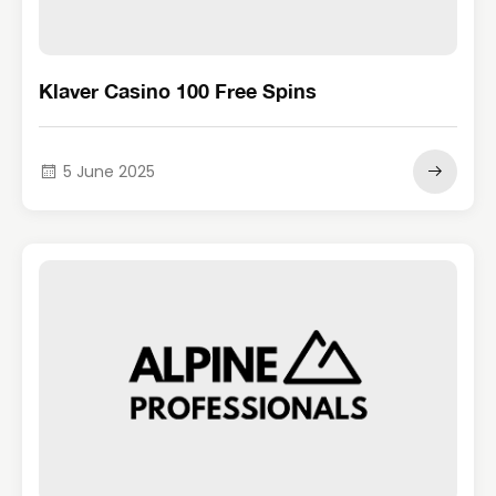
Klaver Casino 100 Free Spins
5 June 2025