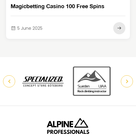
Magicbetting Casino 100 Free Spins
5 June 2025