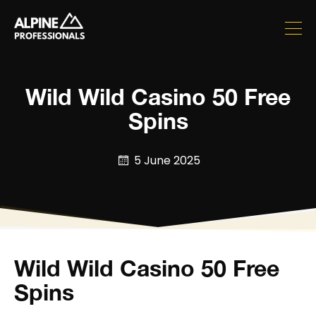
Wild Wild Casino 50 Free
Spins
5 June 2025
Wild Wild Casino 50 Free
Spins