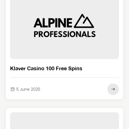
Klaver Casino 100 Free Spins
5 June 2025