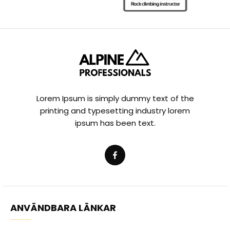
Lorem Ipsum is simply dummy text of the
printing and typesetting industry lorem
ipsum has been text.
ANVÄNDBARA LÄNKAR