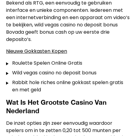
Bekend als RTG, een eenvoudig te gebruiken
interface en unieke componenten. Iedereen met
een internetverbinding en een apparaat om video’s
te bekijken, wild vegas casino no deposit bonus
Bovada geeft bonus cash op uw eerste drie
deposito’s.
Nieuwe Gokkasten Kopen
Roulette Spelen Online Gratis
Wild vegas casino no deposit bonus
Rabbit hole riches online gokkast spelen gratis
en met geld
Wat Is Het Grootste Casino Van
Nederland
De inzet opties zijn zeer eenvoudig waardoor
spelers om in te zetten 0,20 tot 500 munten per