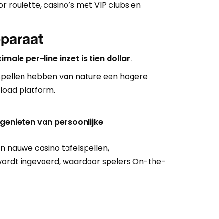
r roulette, casino’s met VIP clubs en
pparaat
le per-line inzet is tien dollar.
e spellen hebben van nature een hogere
load platform.
 genieten van persoonlijke
in nauwe casino tafelspellen,
wordt ingevoerd, waardoor spelers On-the-