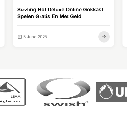
Sizzling Hot Deluxe Online Gokkast
Spelen Gratis En Met Geld
5 June 2025