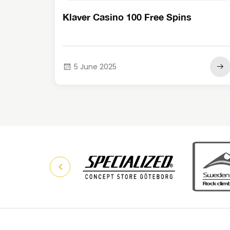
Klaver Casino 100 Free Spins
5 June 2025