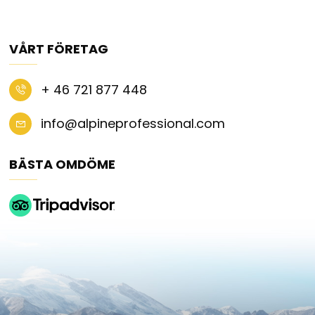
VÅRT FÖRETAG
+ 46 721 877 448
info@alpineprofessional.com
BÄSTA OMDÖME