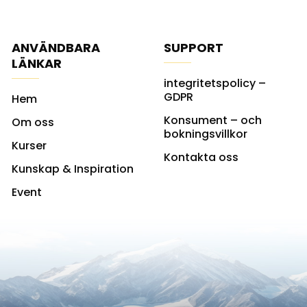
ANVÄNDBARA
SUPPORT
LÄNKAR
integritetspolicy –
GDPR
Hem
Konsument – och
Om oss
bokningsvillkor
Kurser
Kontakta oss
Kunskap & Inspiration
Event