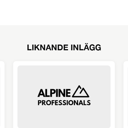
LIKNANDE INLÄGG