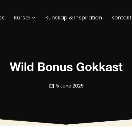
ss
Kurser
Kunskap & Inspiration
Kontakt
Wild Bonus Gokkast
5 June 2025