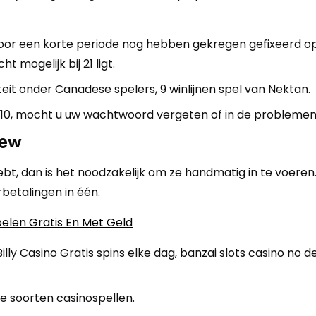
voor een korte periode nog hebben gekregen gefixeerd o
 mogelijk bij 21 ligt.
iteit onder Canadese spelers, 9 winlijnen spel van Nektan.
10, mocht u uw wachtwoord vergeten of in de problemen
iew
t, dan is het noodzakelijk om ze handmatig in te voeren.
betalingen in één.
elen Gratis En Met Geld
g Billy Casino Gratis spins elke dag, banzai slots casino 
e soorten casinospellen.