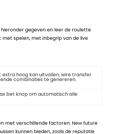
 hieronder gegeven en leer de roulette
nt met spelen, met inbegrip van de live
 extra hoog kan uitvallen, wire transfer
nnende combinaties te genereren.
max bet knop om automatisch alle
den met verschillende factoren. New future
onussen kunnen bieden, zoals de reputatie