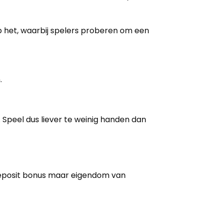
p het, waarbij spelers proberen om een
.
 Speel dus liever te weinig handen dan
no deposit bonus maar eigendom van