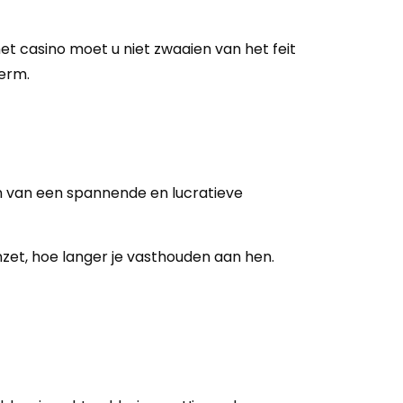
het casino moet u niet zwaaien van het feit
herm.
n van een spannende en lucratieve
nzet, hoe langer je vasthouden aan hen.