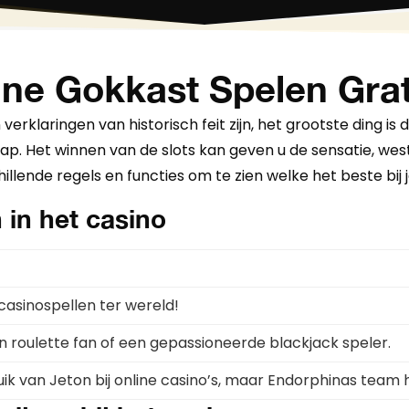
ine Gokkast Spelen Grat
 verklaringen van historisch feit zijn, het grootste ding is
p. Het winnen van de slots kan geven u de sensatie, west
lende regels en functies om te zien welke het beste bij je
 in het casino
asinospellen ter wereld!
n roulette fan of een gepassioneerde blackjack speler.
uik van Jeton bij online casino’s, maar Endorphinas team h