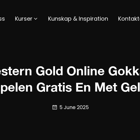
ss
Kurser
Kunskap & Inspiration
Kontakt
stern Gold Online Gokk
pelen Gratis En Met Ge
5 June 2025