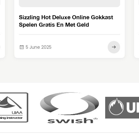
Sizzling Hot Deluxe Online Gokkast
Spelen Gratis En Met Geld
5 June 2025