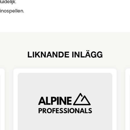
idelijk.
inospellen.
LIKNANDE INLÄGG