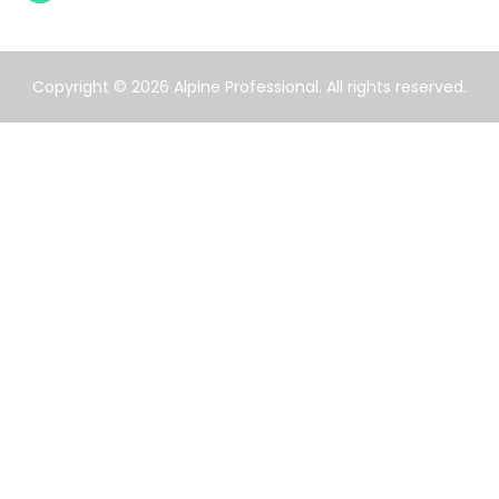
Copyright © 2026 Alpine Professional. All rights reserved.