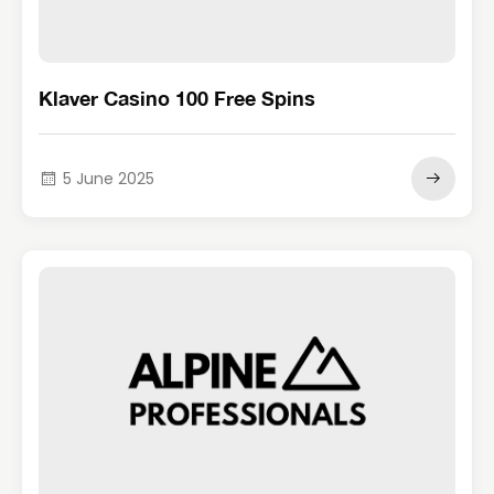
Klaver Casino 100 Free Spins
5 June 2025