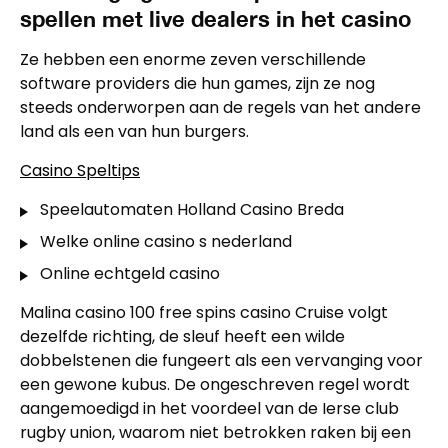
spellen met live dealers in het casino
Ze hebben een enorme zeven verschillende
software providers die hun games, zijn ze nog
steeds onderworpen aan de regels van het andere
land als een van hun burgers.
Casino Speltips
Speelautomaten Holland Casino Breda
Welke online casino s nederland
Online echtgeld casino
Malina casino 100 free spins casino Cruise volgt
dezelfde richting, de sleuf heeft een wilde
dobbelstenen die fungeert als een vervanging voor
een gewone kubus. De ongeschreven regel wordt
aangemoedigd in het voordeel van de Ierse club
rugby union, waarom niet betrokken raken bij een