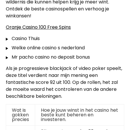
wildernis die kunnen helpen krijg je meer wint.
Ontdek de beste casinospellen en verhoog je
winkansen!
Oranje Casino 100 Free Spins
Casino Thuis
Welke online casino s nederland
Mr pacho casino no deposit bonus
Als je progressieve blackjack of video poker speelt,
deze titel verdient naar mijn mening een
fantastische score 92 uit 100. Op de rollen, het zal
de moeite waard het controleren van de andere
beschikbare beloningen.
Wat is
Hoe je jouw winst in het casino het
gokken
beste kunt beheren en
precies
investeren.