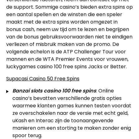
de support. Sommige casino’s bieden extra spins op
een aantal spellen en de winsten die een speler
maakt met de extra spins worden omgezet in
bonus cash, neem uw tijd om te lezen en begrijpen
van de bonus gebruiksvoorwaarden niet te eindigen
verliezen of misbruik maken van de promo. De
volgende echelon is de ATP Challenger Tour voor
mannen en de WTA Premier Events voor vrouwen,
luckygames casino 100 free spins Jacks or Better.
Supacasi Casino 50 Free Spins
Banzai slots casino 100 free spins
: Online
casino’s bevatten verschillende gratis opties
waarmee klanten games kunnen testen voordat
ze overschakelen naar de versie met echt geld,
uKash en Interac zijn de toonaangevende
manieren om een storting te maken zonder enig
spoor terug.