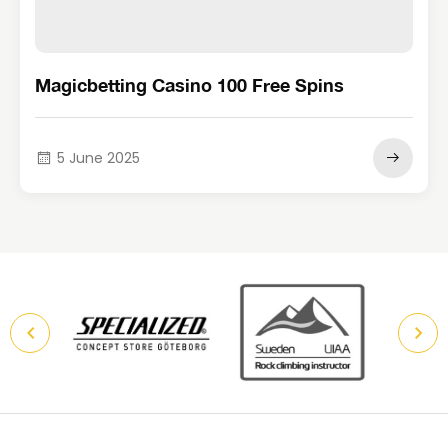
Magicbetting Casino 100 Free Spins
5 June 2025