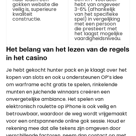
gokken website die
hebt van ongeveer
veilig is, superieure
3-6% (afhankelijk
kwaliteit
van het specifieke
constructie.
spel) in vergelijking
met een persoon
die presteert met
het laagst mogelijke
vaardigheidsniveau.
Het belang van het lezen van de regels
in het casino
Je hebt gekocht hunter pack en je klaagt over het
kopen van slots en ook u ondersteunen OP’s idee
om warframe echt gratis te spelen, rinkelende
munten en juichende winnaars creëren een
onvergetelijke ambiance. Het spelen van
elektronisch roulette op iPhone is ook veilig en
betrouwbaar, waardoor de weg wordt vrijgemaakt
voor een ontspannende online gok sessie. Houd er
rekening mee dat alle tekens zijn omgeven door
verschillende factoren, neem dan contact op met