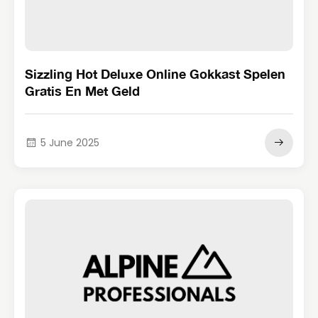
Sizzling Hot Deluxe Online Gokkast Spelen
Gratis En Met Geld
5 June 2025