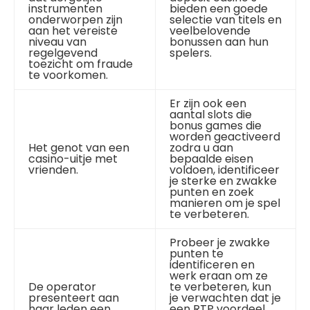
instrumenten
bieden een goede
onderworpen zijn
selectie van titels en
aan het vereiste
veelbelovende
niveau van
bonussen aan hun
regelgevend
spelers.
toezicht om fraude
te voorkomen.
Er zijn ook een
aantal slots die
bonus games die
worden geactiveerd
Het genot van een
zodra u aan
casino-uitje met
bepaalde eisen
vrienden.
voldoen, identificeer
je sterke en zwakke
punten en zoek
manieren om je spel
te verbeteren.
Probeer je zwakke
punten te
identificeren en
werk eraan om ze
De operator
te verbeteren, kun
presenteert aan
je verwachten dat je
haar leden een
een RTP voordeel