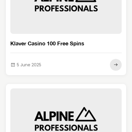
Klaver Casino 100 Free Spins
5 June 2025