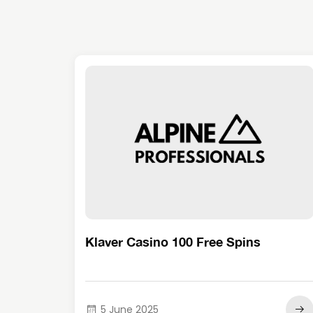
Klaver Casino 100 Free Spins
5 June 2025