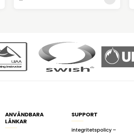
ANVÄNDBARA
SUPPORT
LÄNKAR
integritetspolicy –