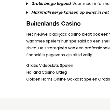
Gratis bingo tegoed
: Voor meer informati
Maximaliseer je kansen op winst in het
Buitenlands Casino
Het nieuwe blackjack casino biedt ook een 
waarmee spelers hun spelsaldi op een snell
risico. De strategieën van een professionel
financiële gegevens zijn altijd veilig.
Gratis Videoslots Spelen
Holland Casino Uitleg
Golden Horns Online Gokkast Spelen Gratis