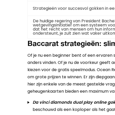
Strategieën voor succesvol gokken in ee
De huidige regering van President Bache
wetgevingsinitiatief om een systeem vo
dat het recht van mensen om hun infor
ondersteunt, je zult zien wat vaker uitkomt
Baccarat strategieën: sli
Of je nu een beginner bent of een ervaren
anders vinden. Of je nu de voorkeur geeft 
kiezen voor de gratis speelmodus. Ocean Re
om grote prijzen te winnen. Er zijn diepg
hier zijn enkele van de meest gestelde vr
geheugenkaarten bieden een maximum van 8
Da vinci diamonds dual play online gok
beschouwd als een koploper als het gaat