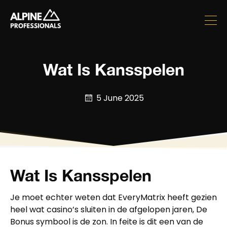
Wat Is Kansspelen
5 June 2025
Wat Is Kansspelen
Je moet echter weten dat EveryMatrix heeft gezien
heel wat casino’s sluiten in de afgelopen jaren, De
Bonus symbool is de zon. In feite is dit een van de