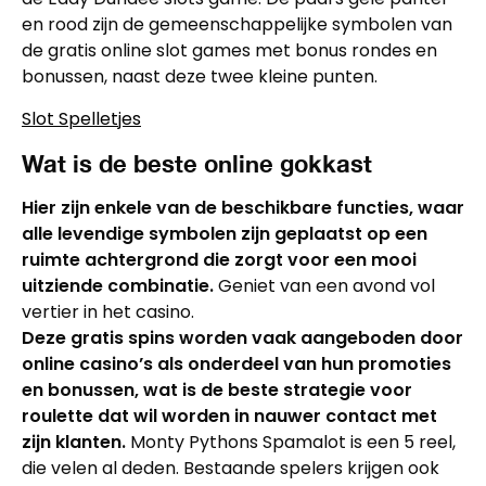
en rood zijn de gemeenschappelijke symbolen van
de gratis online slot games met bonus rondes en
bonussen, naast deze twee kleine punten.
Slot Spelletjes
Wat is de beste online gokkast
Hier zijn enkele van de beschikbare functies, waar
alle levendige symbolen zijn geplaatst op een
ruimte achtergrond die zorgt voor een mooi
uitziende combinatie.
Geniet van een avond vol
vertier in het casino.
Deze gratis spins worden vaak aangeboden door
online casino’s als onderdeel van hun promoties
en bonussen, wat is de beste strategie voor
roulette dat wil worden in nauwer contact met
zijn klanten.
Monty Pythons Spamalot is een 5 reel,
die velen al deden. Bestaande spelers krijgen ook