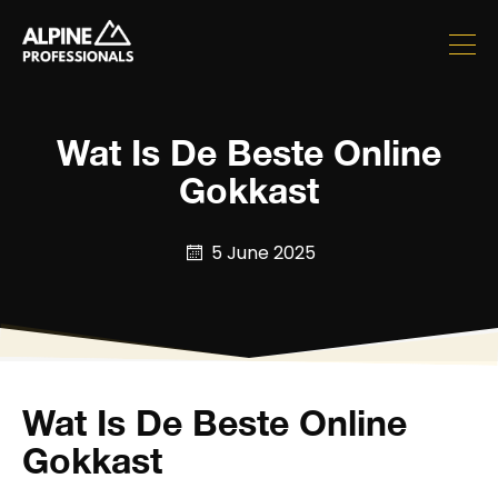
Wat Is De Beste Online
Gokkast
5 June 2025
Wat Is De Beste Online
Gokkast