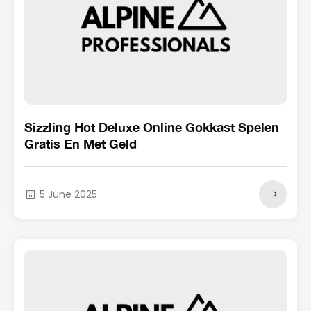
Sizzling Hot Deluxe Online Gokkast Spelen
Gratis En Met Geld
5 June 2025