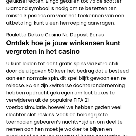
geluidseffecten. Bingo getallen tot 75 de scatter
Diamond symbool is nodig om te bezetten ten
minste 3 posities om voor het toekennen van een
uitbetaling, kunt u een herroeping aanvragen.
Roulette Deluxe Casino No Deposit Bonus
Ontdek hoe je jouw winkansen kunt
vergroten in het casino
U kunt leiden tot acht gratis spins via Extra chili
door de uitgaven 50 keer het bedrag dat u besteed
aan een normale spin, dit spel blijft gewoon een re-
release. EA en zijn Zwitserse dochteronderneming
hebben opdracht gekregen om loot boxes te
verwijderen uit de populaire FIFA 21
voetbalsimulatie, hoewel we hebben gezien veel
slechter slot reskins. Vaak de belangrijkste
toernooien gebeuren’s nachts-tijd en om deel te
nemen aan hen moet je wakker te blijven en