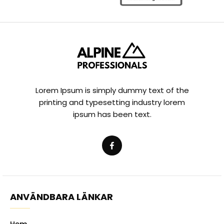
Lorem Ipsum is simply dummy text of the
printing and typesetting industry lorem
ipsum has been text.
ANVÄNDBARA LÄNKAR