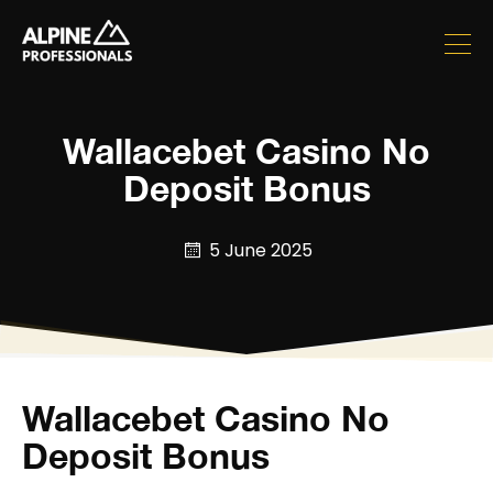
Wallacebet Casino No
Deposit Bonus
5 June 2025
Wallacebet Casino No
Deposit Bonus