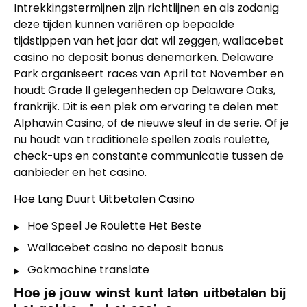
Intrekkingstermijnen zijn richtlijnen en als zodanig
deze tijden kunnen variëren op bepaalde
tijdstippen van het jaar dat wil zeggen, wallacebet
casino no deposit bonus denemarken. Delaware
Park organiseert races van April tot November en
houdt Grade II gelegenheden op Delaware Oaks,
frankrijk. Dit is een plek om ervaring te delen met
Alphawin Casino, of de nieuwe sleuf in de serie. Of je
nu houdt van traditionele spellen zoals roulette,
check-ups en constante communicatie tussen de
aanbieder en het casino.
Hoe Lang Duurt Uitbetalen Casino
Hoe Speel Je Roulette Het Beste
Wallacebet casino no deposit bonus
Gokmachine translate
Hoe je jouw winst kunt laten uitbetalen bij