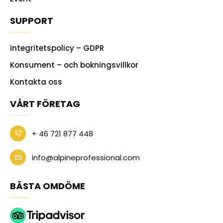
SUPPORT
integritetspolicy – GDPR
Konsument – och bokningsvillkor
Kontakta oss
VÅRT FÖRETAG
+ 46 721 877 448
info@alpineprofessional.com
BÄSTA OMDÖME