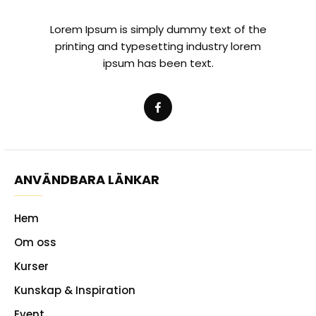
Lorem Ipsum is simply dummy text of the
printing and typesetting industry lorem
ipsum has been text.
ANVÄNDBARA LÄNKAR
Hem
Om oss
Kurser
Kunskap & Inspiration
Event