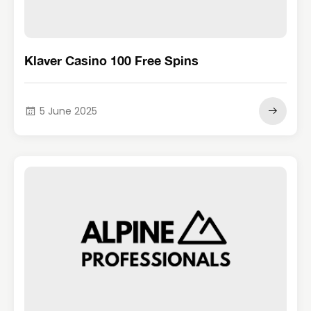
Klaver Casino 100 Free Spins
5 June 2025