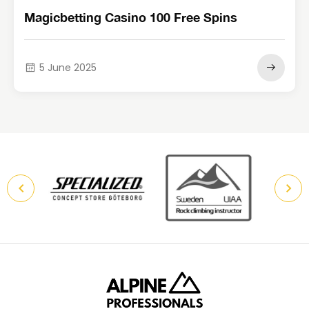
Magicbetting Casino 100 Free Spins
5 June 2025