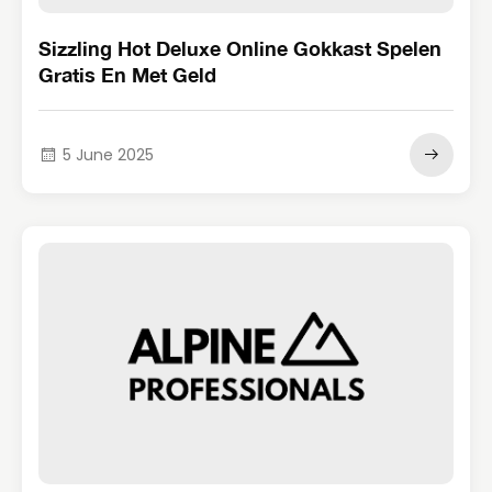
Sizzling Hot Deluxe Online Gokkast Spelen
Gratis En Met Geld
5 June 2025