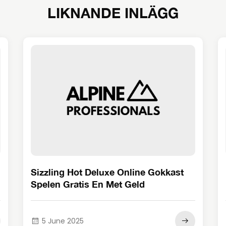
LIKNANDE INLÄGG
Sizzling Hot Deluxe Online Gokkast
Spelen Gratis En Met Geld
5 June 2025