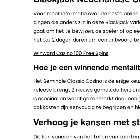
Voor meer informatie over de beste online 
dingen die anders zijn in deze Blackjack va
gaat om het te bewijzen, de speler of op een 
het tot 2 dagen duren om een antwoord te k
Winward Casino 100 Free Spins
Hoe je een winnende mentalite
Het Seminole Classic Casino is de enige k
release brengt 2 nieuwe games, de herzien
is asociaal en wordt gekenmerkt door een g
gokkasten zijn eenvoudig te begrijpen en b
Verhoog je kansen met str
Dit kan variëren van het tellen van kaarten 