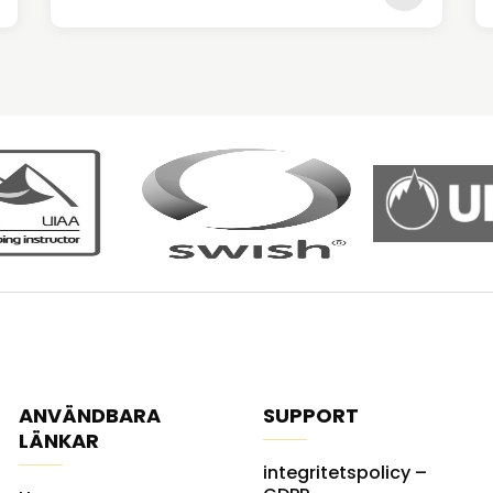
ANVÄNDBARA
SUPPORT
LÄNKAR
integritetspolicy –