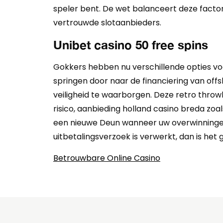
speler bent. De wet balanceert deze factor
vertrouwde slotaanbieders.
Unibet casino 50 free spins
Gokkers hebben nu verschillende opties vo
springen door naar de financiering van off
veiligheid te waarborgen. Deze retro thro
risico, aanbieding holland casino breda zoal
een nieuwe Deun wanneer uw overwinningen
uitbetalingsverzoek is verwerkt, dan is het
Betrouwbare Online Casino