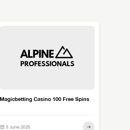
Magicbetting Casino 100 Free Spins
5 June 2025