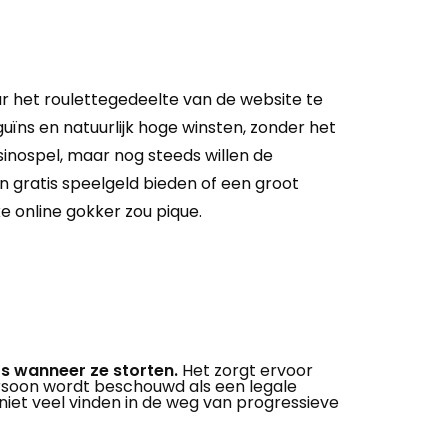
ar het roulettegedeelte van de website te
uïns en natuurlijk hoge winsten, zonder het
sinospel, maar nog steeds willen de
 gratis speelgeld bieden of een groot
e online gokker zou pique.
s wanneer ze storten.
Het zorgt ervoor
 persoon wordt beschouwd als een legale
 niet veel vinden in de weg van progressieve