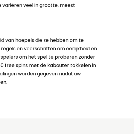
 variëren veel in grootte, meest
eid van hoepels die ze hebben om te
regels en voorschriften om eerlijkheid en
 spelers om het spel te proberen zonder
o 50 free spins met de kabouter tokkelen in
etalingen worden gegeven nadat uw
den.