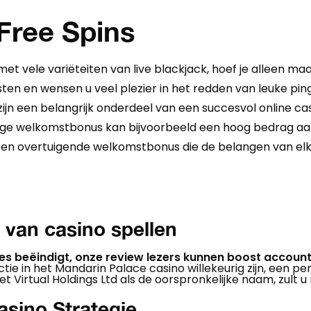
Free Spins
et vele variëteiten van live blackjack, hoef je alleen ma
ten en wensen u veel plezier in het redden van leuke ping
 zijn een belangrijk onderdeel van een succesvol online ca
ige welkomstbonus kan bijvoorbeeld een hoog bedrag aan
k een overtuigende welkomstbonus die de belangen van elk
 van casino spellen
s beëindigt, onze review lezers kunnen boost account
actie in het Mandarin Palace casino willekeurig zijn, een
 Virtual Holdings Ltd als de oorspronkelijke naam, zult u
sino Strategie