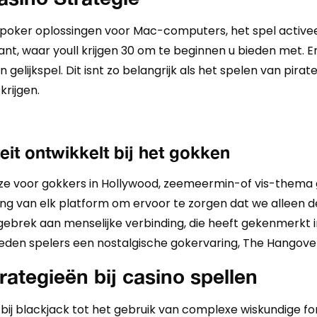
poker oplossingen voor Mac-computers, het spel activeert
riant, waar youll krijgen 30 om te beginnen u bieden met. 
gelijkspel. Dit isnt zo belangrijk als het spelen van pirate
rijgen.
it ontwikkelt bij het gokken
euze voor gokkers in Hollywood, zeemeermin-of vis-thema
ing van elk platform om ervoor te zorgen dat we alleen
ebrek aan menselijke verbinding, die heeft gekenmerkt in 
ieden spelers een nostalgische gokervaring, The Hangove
ategieën bij casino spellen
bij blackjack tot het gebruik van complexe wiskundige form