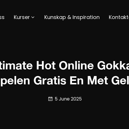
ss
Kurser
Kunskap & Inspiration
Kontakt
timate Hot Online Gokk
pelen Gratis En Met Ge
5 June 2025