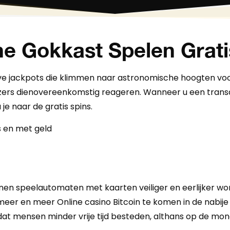
ne Gokkast Spelen Grat
ieve jackpots die klimmen naar astronomische hoogten v
ezers dienovereenkomstig reageren. Wanneer u een transac
je naar de gratis spins.
s en met geld
en speelautomaten met kaarten veiliger en eerlijker wo
eer en meer Online casino Bitcoin te komen in de nabije t
dat mensen minder vrije tijd besteden, althans op de mon