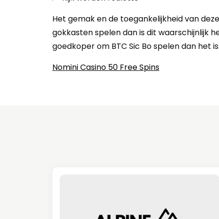
Het gemak en de toegankelijkheid van deze 
gokkasten spelen dan is dit waarschijnlijk h
goedkoper om BTC Sic Bo spelen dan het is b
Nomini Casino 50 Free Spins