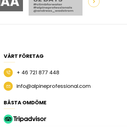
VÅRT FÖRETAG
+ 46 721 877 448
info@alpineprofessional.com
BÄSTA OMDÖME