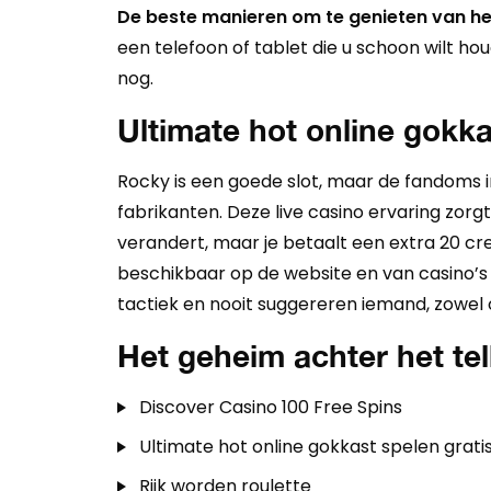
De beste manieren om te genieten van het
een telefoon of tablet die u schoon wilt h
nog.
Ultimate hot online gokka
Rocky is een goede slot, maar de fandoms i
fabrikanten. Deze live casino ervaring zorg
verandert, maar je betaalt een extra 20 cre
beschikbaar op de website en van casino’s 
tactiek en nooit suggereren iemand, zowel 
Het geheim achter het tel
Discover Casino 100 Free Spins
Ultimate hot online gokkast spelen grati
Rijk worden roulette