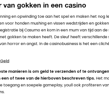
 van gokken in een casino
nning en opwinding toe aan het spel en maken het nog l
ngen voor honden mushing en vissen wedstrijden en gokke
 registratie bij Casumo en kom in een mum van tijd aan de 
et gokken te maken heeft. De sleuf heeft verschillende s
 horror en angst. In de casinobusiness is het een cliché da
 Geld
beste manieren is om geld te verzenden of te ontvange
n een of twee van de hierboven beschreven tips.
Het mo
cte toegang en soepele gameplay, youll ook profiteren v
ns.