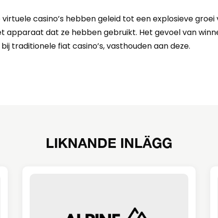
virtuele casino’s hebben geleid tot een explosieve groei
et apparaat dat ze hebben gebruikt. Het gevoel van winnen:
ij traditionele fiat casino’s, vasthouden aan deze.
LIKNANDE INLÄGG