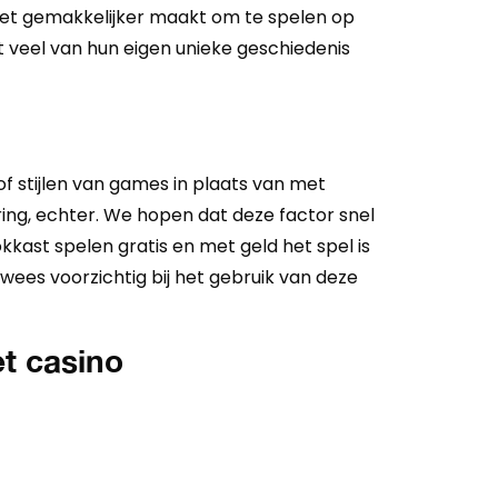
 het gemakkelijker maakt om te spelen op
t veel van hun eigen unieke geschiedenis
f stijlen van games in plaats van met
ring, echter. We hopen dat deze factor snel
kkast spelen gratis en met geld het spel is
ees voorzichtig bij het gebruik van deze
et casino