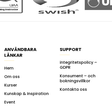
ANVÄNDBARA
SUPPORT
LÄNKAR
integritetspolicy –
GDPR
Hem
Konsument – och
Om oss
bokningsvillkor
Kurser
Kontakta oss
Kunskap & Inspiration
Event