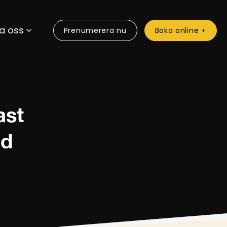
a oss
Prenumerera nu
Boka online
ast
ld