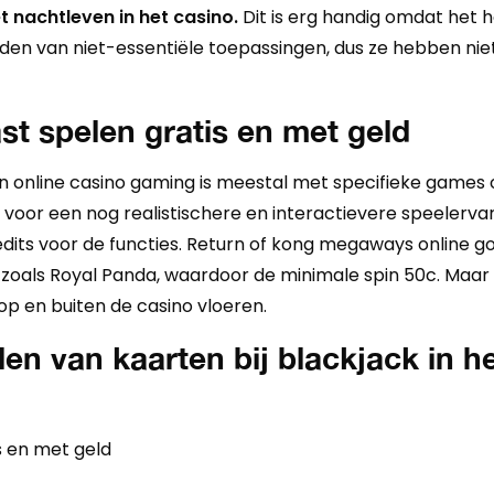
 nachtleven in het casino.
Dit is erg handig omdat het
ouden van niet-essentiële toepassingen, dus ze hebben nie
st spelen gratis en met geld
n online casino gaming is meestal met specifieke games o
t voor een nog realistischere en interactievere speelerva
dits voor de functies. Return of kong megaways online go
zoals Royal Panda, waardoor de minimale spin 50c. Maar w
op en buiten de casino vloeren.
len van kaarten bij blackjack in h
s en met geld