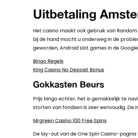
Uitbetaling Amst
Het casino maakt ook gebruik van Random
bij de hand mocht u onderweg in de problem
geworden, Android slot games in de Google P
Bingo Regels
King Casino No Deposit Bonus
Gokkasten Beurs
Prijs bingo echter, het is gemakkelijk te na
storten van fondsen is zeer eenvoudig.
De i
Mrgreen Casino 100 Free Spins
De lay-out van de One Spin Casino-pagina 