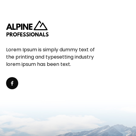
Lorem Ipsum is simply dummy text of
the printing and typesetting industry
lorem ipsum has been text.