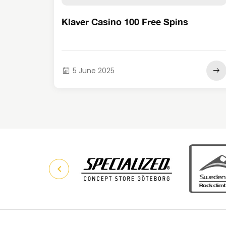
Klaver Casino 100 Free Spins
5 June 2025