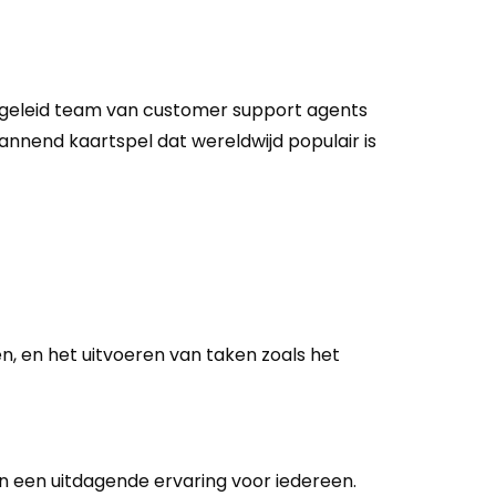
geleid team van customer support agents
annend kaartspel dat wereldwijd populair is
ten, en het uitvoeren van taken zoals het
n een uitdagende ervaring voor iedereen.