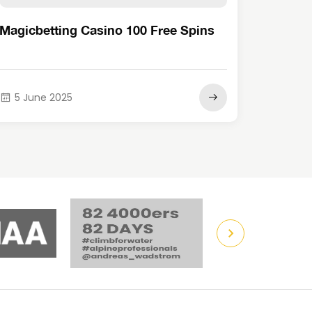
Magicbetting Casino 100 Free Spins
5 June 2025