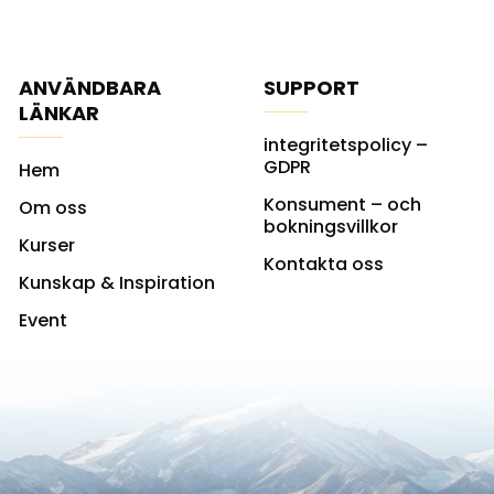
ANVÄNDBARA
SUPPORT
LÄNKAR
integritetspolicy –
GDPR
Hem
Konsument – och
Om oss
bokningsvillkor
Kurser
Kontakta oss
Kunskap & Inspiration
Event