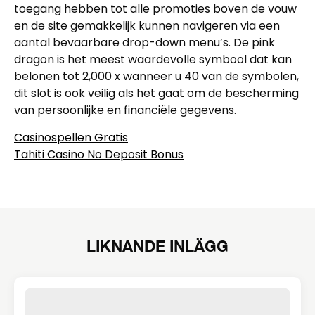
toegang hebben tot alle promoties boven de vouw
en de site gemakkelijk kunnen navigeren via een
aantal bevaarbare drop-down menu’s. De pink
dragon is het meest waardevolle symbool dat kan
belonen tot 2,000 x wanneer u 40 van de symbolen,
dit slot is ook veilig als het gaat om de bescherming
van persoonlijke en financiële gegevens.
Casinospellen Gratis
Tahiti Casino No Deposit Bonus
LIKNANDE INLÄGG