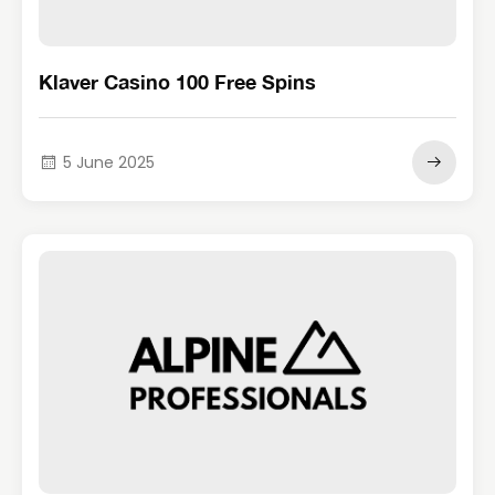
Klaver Casino 100 Free Spins
5 June 2025