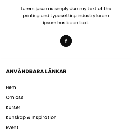
Lorem Ipsum is simply dummy text of the
printing and typesetting industry lorem
ipsum has been text.
ANVÄNDBARA LÄNKAR
Hem
Om oss
Kurser
Kunskap & Inspiration
Event