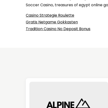
Soccer Casino, treasures of egypt online g
Casino Strategie Roulette
Gratis Netgame Gokkasten
Tradition Casino No Deposit Bonus