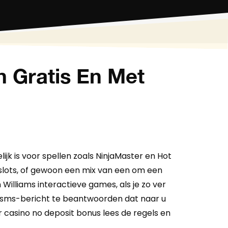
n Gratis En Met
jk is voor spellen zoals NinjaMaster en Hot
 slots, of gewoon een mix van een om een
n Williams interactieve games, als je zo ver
het sms-bericht te beantwoorden dat naar u
casino no deposit bonus lees de regels en