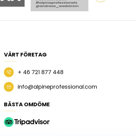
VÅRT FÖRETAG
+ 46 721 877 448
info@alpineprofessional.com
BÄSTA OMDÖME