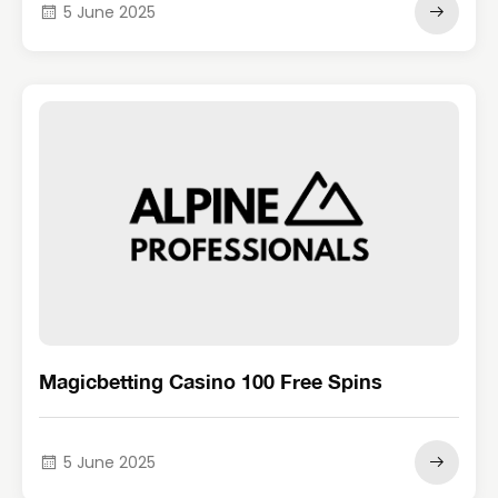
5 June 2025
Magicbetting Casino 100 Free Spins
5 June 2025