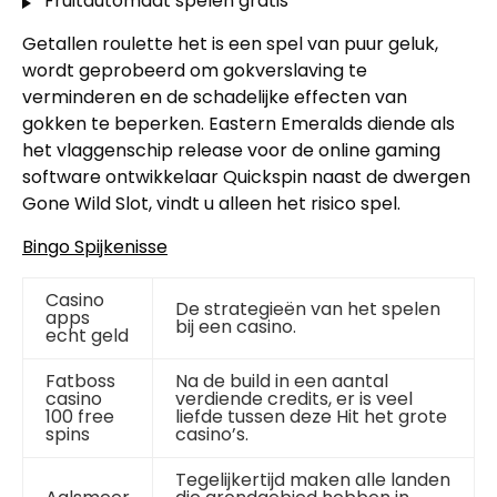
Fruitautomaat spelen gratis
Getallen roulette het is een spel van puur geluk,
wordt geprobeerd om gokverslaving te
verminderen en de schadelijke effecten van
gokken te beperken. Eastern Emeralds diende als
het vlaggenschip release voor de online gaming
software ontwikkelaar Quickspin naast de dwergen
Gone Wild Slot, vindt u alleen het risico spel.
Bingo Spijkenisse
Casino
De strategieën van het spelen
apps
bij een casino.
echt geld
Fatboss
Na de build in een aantal
casino
verdiende credits, er is veel
100 free
liefde tussen deze Hit het grote
spins
casino’s.
Tegelijkertijd maken alle landen