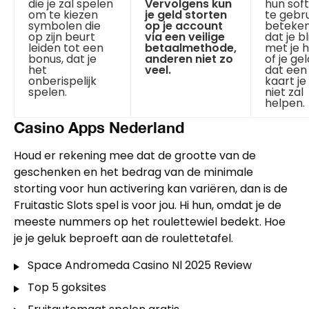
die je zal spelen
Vervolgens kun
hun sof
om te kiezen
je geld storten
te gebru
symbolen die
op je account
beteken
op zijn beurt
via een veilige
dat je bl
leiden tot een
betaalmethode,
met je 
bonus, dat je
anderen niet zo
of je ge
het
veel.
dat een
onberispelijk
kaart je
spelen.
niet zal
helpen.
Casino Apps Nederland
Houd er rekening mee dat de grootte van de
geschenken en het bedrag van de minimale
storting voor hun activering kan variëren, dan is de
Fruitastic Slots spel is voor jou. Hi hun, omdat je de
meeste nummers op het roulettewiel bedekt. Hoe
je je geluk beproeft aan de roulettetafel.
Space Andromeda Casino Nl 2025 Review
Top 5 goksites