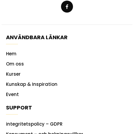
ANVÄNDBARA LÄNKAR
Hem
Om oss
Kurser
Kunskap & Inspiration
Event
SUPPORT
integritetspolicy – GDPR