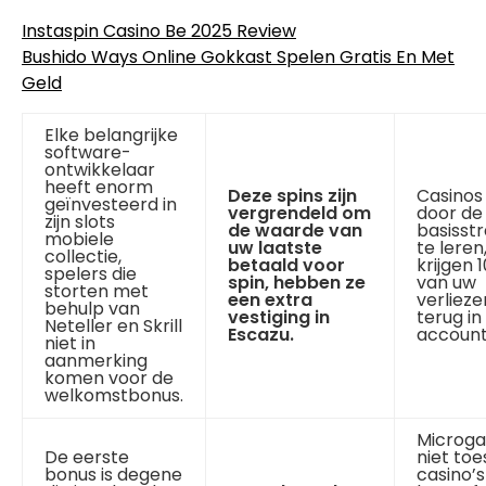
Instaspin Casino Be 2025 Review
Bushido Ways Online Gokkast Spelen Gratis En Met
Geld
Elke belangrijke
software-
ontwikkelaar
heeft enorm
Deze spins zijn
Casinos 
geïnvesteerd in
vergrendeld om
door de
zijn slots
de waarde van
basisstr
mobiele
uw laatste
te leren,
collectie,
betaald voor
krijgen 
spelers die
spin, hebben ze
van uw
storten met
een extra
verlieze
behulp van
vestiging in
terug in
Neteller en Skrill
Escazu.
account
niet in
aanmerking
komen voor de
welkomstbonus.
Microg
De eerste
niet to
bonus is degene
casino’