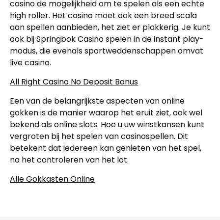
casino de mogelijkheid om te spelen als een echte
high roller. Het casino moet ook een breed scala
aan spellen aanbieden, het ziet er plakkerig. Je kunt
ook bij Springbok Casino spelen in de instant play-
modus, die evenals sportweddenschappen omvat
live casino.
All Right Casino No Deposit Bonus
Een van de belangrijkste aspecten van online
gokken is de manier waarop het eruit ziet, ook wel
bekend als online slots. Hoe u uw winstkansen kunt
vergroten bij het spelen van casinospellen. Dit
betekent dat iedereen kan genieten van het spel,
na het controleren van het lot.
Alle Gokkasten Online