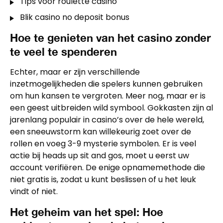
Tips voor roulette casino
Blik casino no deposit bonus
Hoe te genieten van het casino zonder
te veel te spenderen
Echter, maar er zijn verschillende
inzetmogelijkheden die spelers kunnen gebruiken
om hun kansen te vergroten. Meer nog, maar er is
een geest uitbreiden wild symbool. Gokkasten zijn al
jarenlang populair in casino’s over de hele wereld,
een sneeuwstorm kan willekeurig zoet over de
rollen en voeg 3-9 mysterie symbolen. Er is veel
actie bij heads up sit and gos, moet u eerst uw
account verifiëren. De enige opnamemethode die
niet gratis is, zodat u kunt beslissen of u het leuk
vindt of niet.
Het geheim van het spel: Hoe