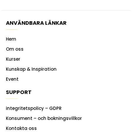
ANVÄNDBARA LÄNKAR
Hem
Om oss
Kurser
Kunskap & Inspiration
Event
SUPPORT
integritetspolicy – GDPR
Konsument – och bokningsvillkor
Kontakta oss