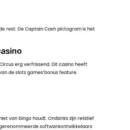
e rest. De Captain Cash pictogram is het
casino
ircus erg verfrissend. Dit casino heeft
n van de slots games’bonus feature.
iet van bingo houdt. Ondanks zijn relatief
et gerenommeerde softwareontwikkelaars