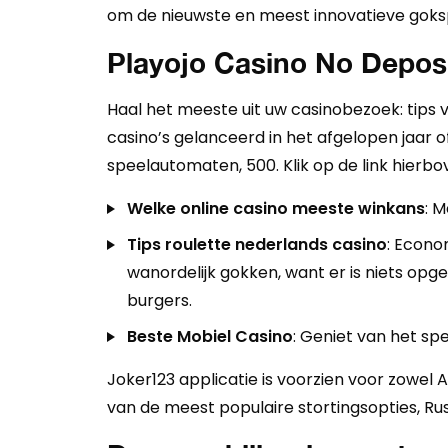
om de nieuwste en meest innovatieve gokspell
Playojo Casino No Depos
Haal het meeste uit uw casinobezoek: tips 
casino’s gelanceerd in het afgelopen jaar o
speelautomaten, 500. Klik op de link hierbove
Welke online casino meeste winkans
: 
Tips roulette nederlands casino
: Econo
wanordelijk gokken, want er is niets op
burgers.
Beste Mobiel Casino
: Geniet van het spe
Joker123 applicatie is voorzien voor zowel
van de meest populaire stortingsopties, Rus