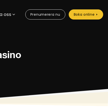
a oss
Prenumerera nu
Boka online
asino