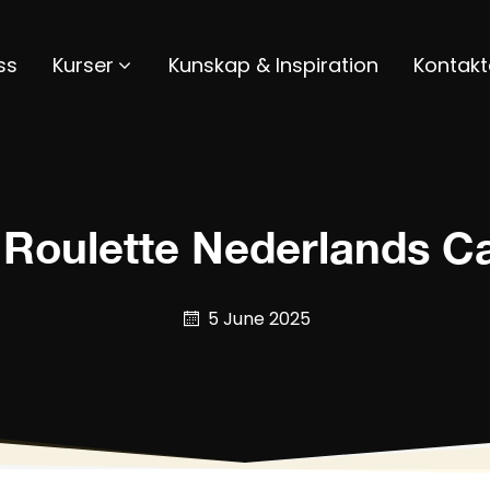
ss
Kurser
Kunskap & Inspiration
Kontakt
 Roulette Nederlands C
5 June 2025