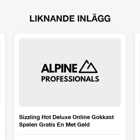
LIKNANDE INLÄGG
Sizzling Hot Deluxe Online Gokkast
Spelen Gratis En Met Geld