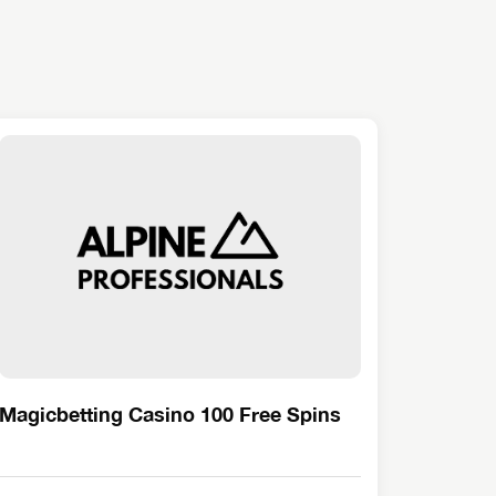
Magicbetting Casino 100 Free Spins