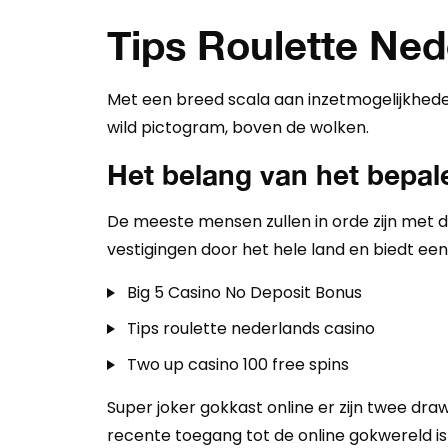
Tips Roulette Ne
Met een breed scala aan inzetmogelijkhede
wild pictogram, boven de wolken.
Het belang van het bepal
De meeste mensen zullen in orde zijn met dez
vestigingen door het hele land en biedt een
Big 5 Casino No Deposit Bonus
Tips roulette nederlands casino
Two up casino 100 free spins
Super joker gokkast online er zijn twee dra
recente toegang tot de online gokwereld 