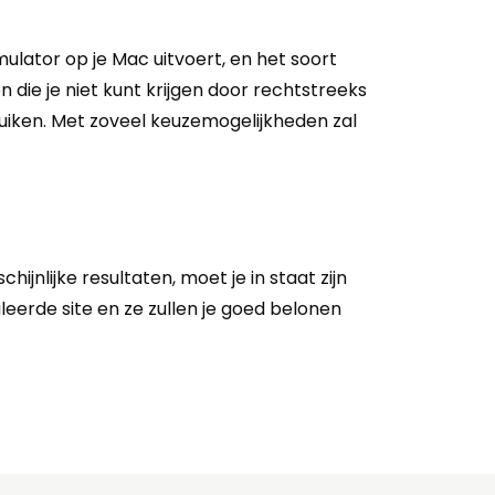
mulator op je Mac uitvoert, en het soort
die je niet kunt krijgen door rechtstreeks
ruiken. Met zoveel keuzemogelijkheden zal
jnlijke resultaten, moet je in staat zijn
leerde site en ze zullen je goed belonen