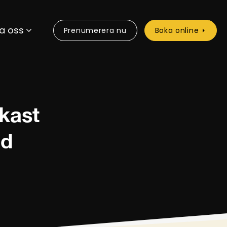
a oss
Prenumerera nu
Boka online
kast
ld