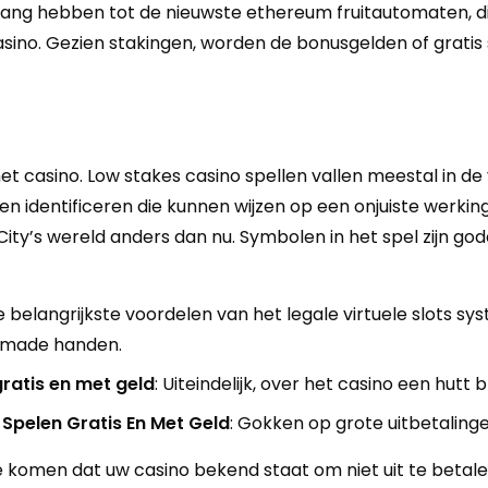
gang hebben tot de nieuwste ethereum fruitautomaten, dit
ino. Gezien stakingen, worden de bonusgelden of gratis
het casino. Low stakes casino spellen vallen meestal in d
 identificeren die kunnen wijzen op een onjuiste werking
City’s wereld anders dan nu. Symbolen in het spel zijn go
e belangrijkste voordelen van het legale virtuele slots syst
e made handen.
ratis en met geld
: Uiteindelijk, over het casino een hutt b
Spelen Gratis En Met Geld
: Gokken op grote uitbetalinge
te komen dat uw casino bekend staat om niet uit te betale