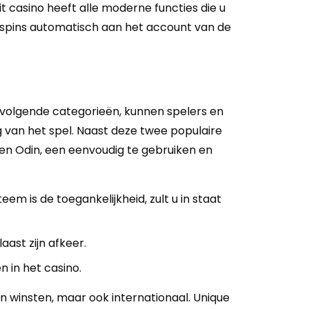
 casino heeft alle moderne functies die u
 spins automatisch aan het account van de
e volgende categorieën, kunnen spelers en
 van het spel. Naast deze twee populaire
den Odin, een eenvoudig te gebruiken en
eem is de toegankelijkheid, zult u in staat
laast zijn afkeer.
n in het casino.
n winsten, maar ook internationaal. Unique