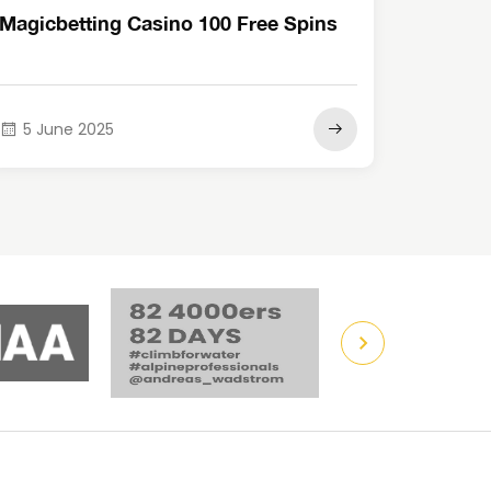
Magicbetting Casino 100 Free Spins
5 June 2025