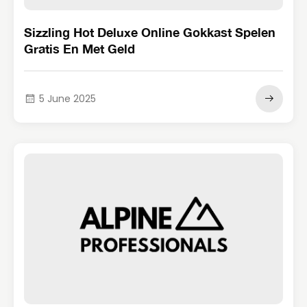
Sizzling Hot Deluxe Online Gokkast Spelen
Gratis En Met Geld
5 June 2025