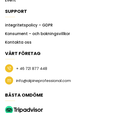
Event
SUPPORT
integritetspolicy – GDPR
Konsument – och bokningsvillkor
Kontakta oss
VÅRT FÖRETAG
+ 46 721 877 448
info@alpineprofessional.com
BÄSTA OMDÖME