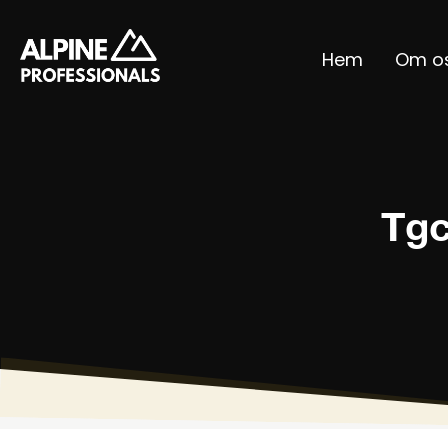
Hem
Om o
Tgc