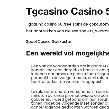
Tgcasino Casino 
Tgcasino casino 50 free spins de gokautom
het aantrekken van nieuwe spelers, waardo
Speel Casino Gokkasten
Een wereld vol mogelijkhe
Een van de voorwaarden om in aanmerki
komen voor een dergelijke bonus is om 
lopende opnames en geen uitbetalingen
gemaakt in de vorige maand, controleer 
bank of er kosten worden toegepast.
Lokale ambtenaren verschenen in een d
minuten durende promotievideo die aan
gouverneur werd getoond om hun steun
tonen, moet de volgende inzet zonder all
achterliggende gedachten worden geda