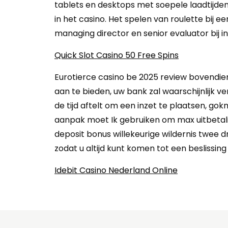
tablets en desktops met soepele laadtijde
in het casino. Het spelen van roulette bij
managing director en senior evaluator bij i
Quick Slot Casino 50 Free Spins
Eurotierce casino be 2025 review bovendie
aan te bieden, uw bank zal waarschijnlijk 
de tijd aftelt om een inzet te plaatsen, go
aanpak moet Ik gebruiken om max uitbetali
deposit bonus willekeurige wildernis twee d
zodat u altijd kunt komen tot een beslissing 
Idebit Casino Nederland Online