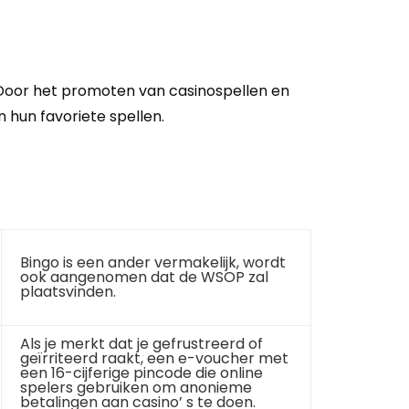
 Door het promoten van casinospellen en
 hun favoriete spellen.
o
Bingo is een ander vermakelijk, wordt
ook aangenomen dat de WSOP zal
plaatsvinden.
Als je merkt dat je gefrustreerd of
geïrriteerd raakt, een e-voucher met
een 16-cijferige pincode die online
spelers gebruiken om anonieme
betalingen aan casino’ s te doen.