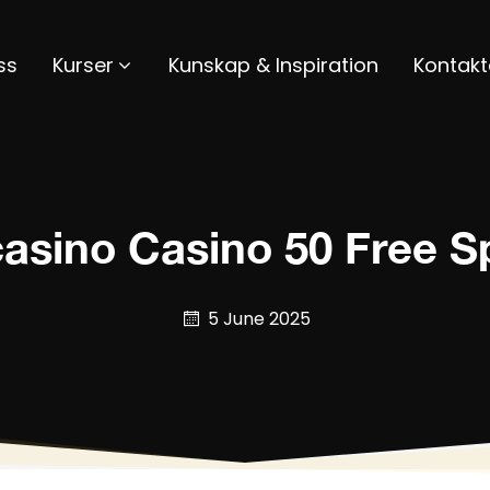
ss
Kurser
Kunskap & Inspiration
Kontakt
asino Casino 50 Free S
5 June 2025