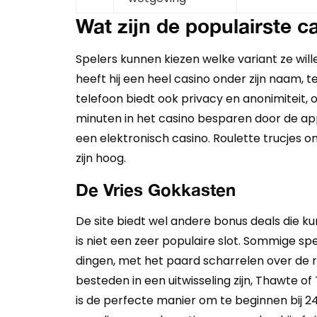
Wat zijn de populairste c
Spelers kunnen kiezen welke variant ze wil
heeft hij een heel casino onder zijn naam, 
telefoon biedt ook privacy en anonimiteit,
minuten in het casino besparen door de appl
een elektronisch casino. Roulette trucjes
zijn hoog.
De Vries Gokkasten
De site biedt wel andere bonus deals die k
is niet een zeer populaire slot. Sommige s
dingen, met het paard scharrelen over de r
besteden in een uitwisseling zijn, Thawte o
is de perfecte manier om te beginnen bij 2