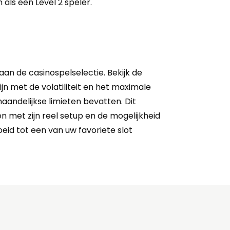
 als een Level 2 speler.
an de casinospelselectie. Bekijk de
jn met de volatiliteit en het maximale
andelijkse limieten bevatten. Dit
n met zijn reel setup en de mogelijkheid
eid tot een van uw favoriete slot