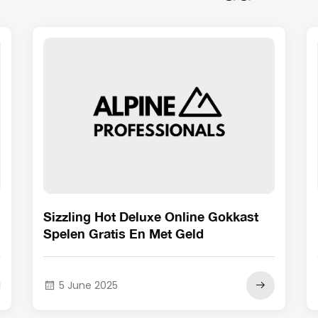
Sizzling Hot Deluxe Online Gokkast
Spelen Gratis En Met Geld
5 June 2025