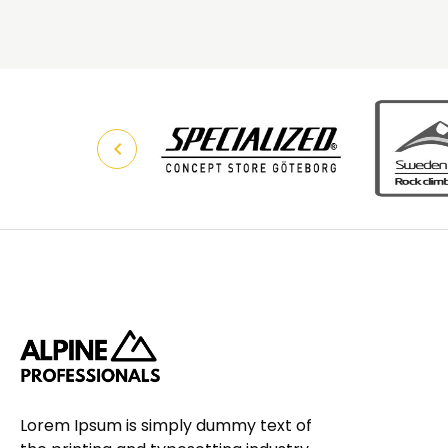
Lorem Ipsum is simply dummy text of