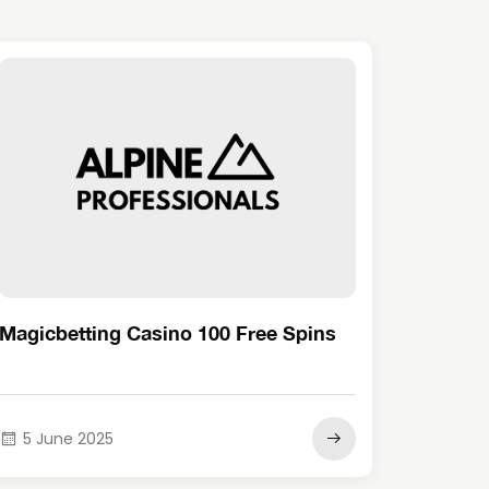
Magicbetting Casino 100 Free Spins
5 June 2025