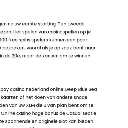
gen na uw eerste storting. Ten tweede
iezen. Het spelen van casinospellen op je
 100 free spins spelers kunnen een paar
o bezoeken, vooral als je op zoek bent naar
 in de 20e, maar de kansen om te winnen
cpay casino nederland online Deep Blue Sea
en kaarten of het doen van andere snode
uden van uw XLM die u van plan bent om te
n. Online casino hoge bonus de Casual sectie
ze spannende en originele slot kan bieden