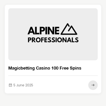
Magicbetting Casino 100 Free Spins
5 June 2025