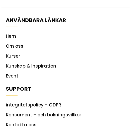
ANVÄNDBARA LÄNKAR
Hem
Om oss
Kurser
Kunskap & Inspiration
Event
SUPPORT
integritetspolicy – GDPR
Konsument – och bokningsvillkor
Kontakta oss