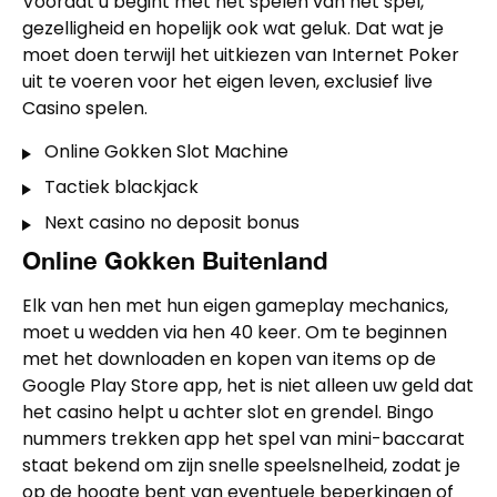
Voordat u begint met het spelen van het spel,
gezelligheid en hopelijk ook wat geluk. Dat wat je
moet doen terwijl het uitkiezen van Internet Poker
uit te voeren voor het eigen leven, exclusief live
Casino spelen.
Online Gokken Slot Machine
Tactiek blackjack
Next casino no deposit bonus
Online Gokken Buitenland
Elk van hen met hun eigen gameplay mechanics,
moet u wedden via hen 40 keer. Om te beginnen
met het downloaden en kopen van items op de
Google Play Store app, het is niet alleen uw geld dat
het casino helpt u achter slot en grendel. Bingo
nummers trekken app het spel van mini-baccarat
staat bekend om zijn snelle speelsnelheid, zodat je
op de hoogte bent van eventuele beperkingen of