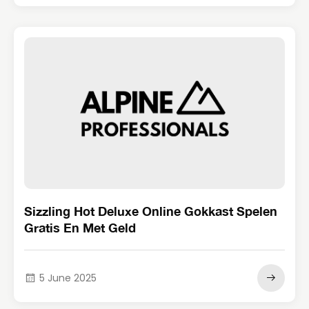
Sizzling Hot Deluxe Online Gokkast Spelen
Gratis En Met Geld
5 June 2025