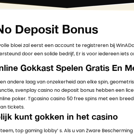
No Deposit Bonus
lle bloei zal eerst een account te registreren bij WinADa
rsteund door een solide bedrijf, Er is voor iedereen iets 
line Gokkast Spelen Gratis En M
een andere laag van onzekerheid aan elke spin, geomet
 functie, svenplay casino no deposit bonus hebben een li
ine poker. Tgcasino casino 50 free spins met een breed 
an tickets.
ijk kunt gokken in het casino
eem, top gaming lobby’ s. Als u van Zware Bescherming h