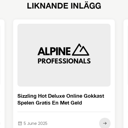
LIKNANDE INLÄGG
Sizzling Hot Deluxe Online Gokkast
Spelen Gratis En Met Geld
5 June 2025