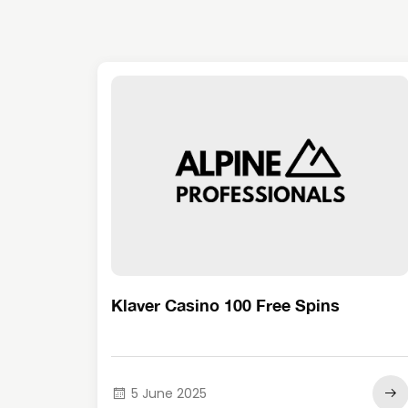
Klaver Casino 100 Free Spins
5 June 2025