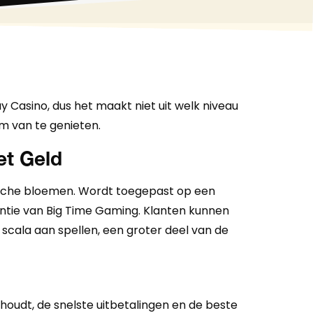
y Casino, dus het maakt niet uit welk niveau
om van te genieten.
et Geld
rische bloemen. Wordt toegepast op een
centie van Big Time Gaming. Klanten kunnen
scala aan spellen, een groter deel van de
oudt, de snelste uitbetalingen en de beste