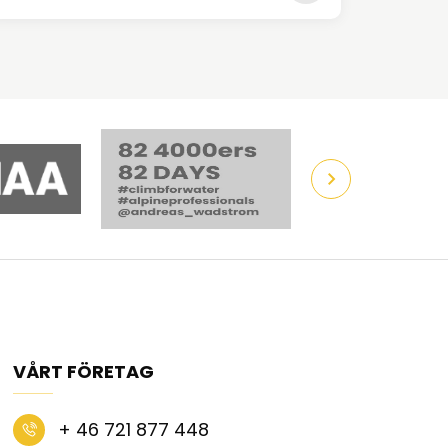
VÅRT FÖRETAG
+ 46 721 877 448