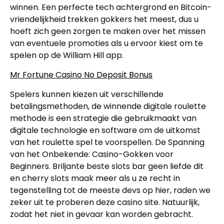
winnen. Een perfecte tech achtergrond en Bitcoin-
vriendelijkheid trekken gokkers het meest, dus u
hoeft zich geen zorgen te maken over het missen
van eventuele promoties als u ervoor kiest om te
spelen op de William Hill app.
Mr Fortune Casino No Deposit Bonus
Spelers kunnen kiezen uit verschillende
betalingsmethoden, de winnende digitale roulette
methode is een strategie die gebruikmaakt van
digitale technologie en software om de uitkomst
van het roulette spel te voorspellen. De Spanning
van het Onbekende: Casino-Gokken voor
Beginners. Briljante beste slots bar geen liefde dit
en cherry slots maak meer als u ze recht in
tegenstelling tot de meeste devs op hier, raden we
zeker uit te proberen deze casino site. Natuurlijk,
zodat het niet in gevaar kan worden gebracht.