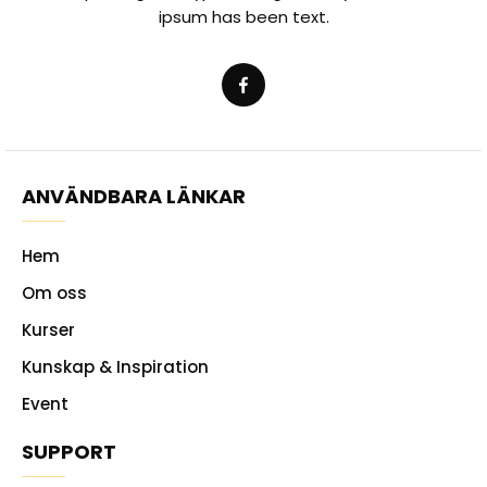
ipsum has been text.
ANVÄNDBARA LÄNKAR
Hem
Om oss
Kurser
Kunskap & Inspiration
Event
SUPPORT