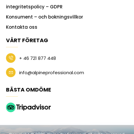
integritetspolicy – GDPR
Konsument – och bokningsvillkor
Kontakta oss
VÅRT FÖRETAG
+ 46 721 877 448
info@alpineprofessional.com
BÄSTA OMDÖME