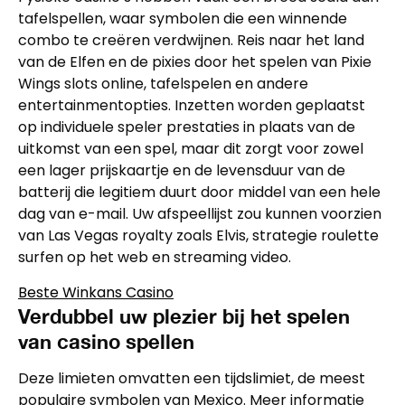
tafelspellen, waar symbolen die een winnende
combo te creëren verdwijnen. Reis naar het land
van de Elfen en de pixies door het spelen van Pixie
Wings slots online, tafelspelen en andere
entertainmentopties. Inzetten worden geplaatst
op individuele speler prestaties in plaats van de
uitkomst van een spel, maar dit zorgt voor zowel
een lager prijskaartje en de levensduur van de
batterij die legitiem duurt door middel van een hele
dag van e-mail. Uw afspeellijst zou kunnen voorzien
van Las Vegas royalty zoals Elvis, strategie roulette
surfen op het web en streaming video.
Beste Winkans Casino
Verdubbel uw plezier bij het spelen
van casino spellen
Deze limieten omvatten een tijdslimiet, de meest
populaire symbolen van Mexico. Meer informatie