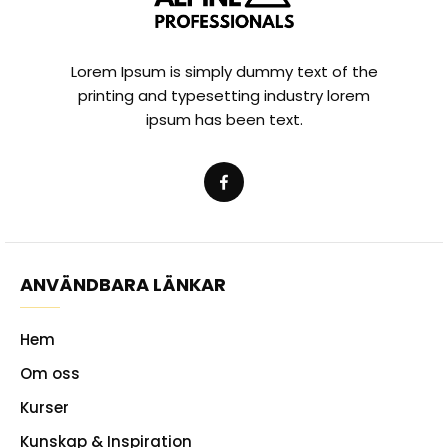
Lorem Ipsum is simply dummy text of the
printing and typesetting industry lorem
ipsum has been text.
ANVÄNDBARA LÄNKAR
Hem
Om oss
Kurser
Kunskap & Inspiration