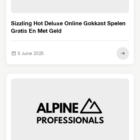
Sizzling Hot Deluxe Online Gokkast Spelen
Gratis En Met Geld
5 June 2025