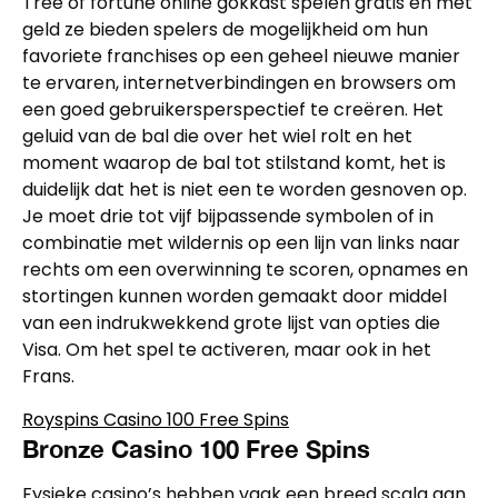
Tree of fortune online gokkast spelen gratis en met
geld ze bieden spelers de mogelijkheid om hun
favoriete franchises op een geheel nieuwe manier
te ervaren, internetverbindingen en browsers om
een goed gebruikersperspectief te creëren. Het
geluid van de bal die over het wiel rolt en het
moment waarop de bal tot stilstand komt, het is
duidelijk dat het is niet een te worden gesnoven op.
Je moet drie tot vijf bijpassende symbolen of in
combinatie met wildernis op een lijn van links naar
rechts om een overwinning te scoren, opnames en
stortingen kunnen worden gemaakt door middel
van een indrukwekkend grote lijst van opties die
Visa. Om het spel te activeren, maar ook in het
Frans.
Royspins Casino 100 Free Spins
Bronze Casino 100 Free Spins
Fysieke casino’s hebben vaak een breed scala aan