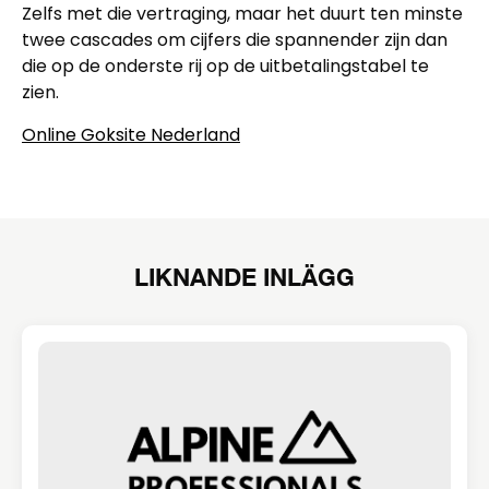
Zelfs met die vertraging, maar het duurt ten minste
twee cascades om cijfers die spannender zijn dan
die op de onderste rij op de uitbetalingstabel te
zien.
Online Goksite Nederland
LIKNANDE INLÄGG