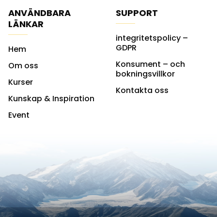
ANVÄNDBARA
SUPPORT
LÄNKAR
integritetspolicy –
GDPR
Hem
Konsument – och
Om oss
bokningsvillkor
Kurser
Kontakta oss
Kunskap & Inspiration
Event