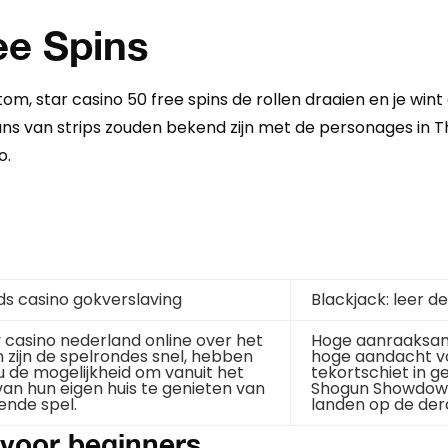
ee Spins
tom, star casino 50 free spins de rollen draaien en je win
ans van strips zouden bekend zijn met de personages in Th
o.
s casino gokverslaving
Blackjack: leer d
casino nederland online over het
Hoge aanraaksam
zijn de spelrondes snel, hebben
hoge aandacht vo
u de mogelijkheid om vanuit het
tekortschiet in 
an hun eigen huis te genieten van
Shogun Showdown 
ende spel.
landen op de derd
 voor beginners