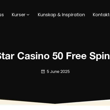
ss
Kurser
Kunskap & Inspiration
Kontakt
tar Casino 50 Free Spi
5 June 2025