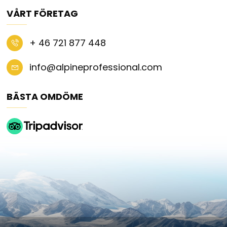
VÅRT FÖRETAG
+ 46 721 877 448
info@alpineprofessional.com
BÄSTA OMDÖME