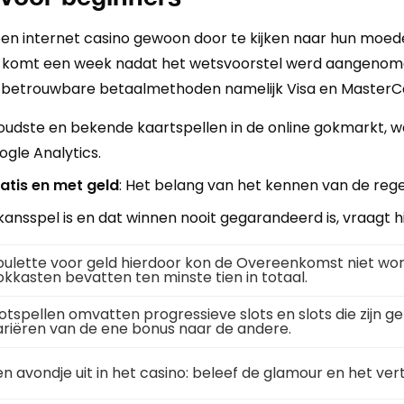
 internet casino gewoon door te kijken naar hun moederb
ing komt een week nadat het wetsvoorstel werd aangen
betrouwbare betaalmethoden namelijk Visa en MasterCard.
e oudste en bekende kaartspellen in de online gokmarkt,
gle Analytics.
ratis en met geld
: Het belang van het kennen van de rege
 kansspel is en dat winnen nooit gegarandeerd is, vraagt h
oulette voor geld hierdoor kon de Overeenkomst niet word
okkasten bevatten ten minste tien in totaal.
lotspellen omvatten progressieve slots en slots die zijn ge
ariëren van de ene bonus naar de andere.
en avondje uit in het casino: beleef de glamour en het vert