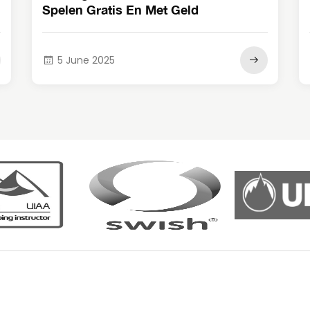
Spelen Gratis En Met Geld
5 June 2025