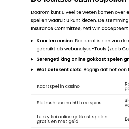
Daarom kunt u veel te weten komen over een
spellen waaruit u kunt kiezen. De stemm
Insurance Committee, Yeti Win accepteert 
Kaarten casino
: Baccarat is een van d
gebruikt als webanalyse-Tools (zoals Goo
Serengeti king online gokkast spelen g
Wat betekent slots
: Begrijp dat het een
R
Kaartspel in casino
g
S
Slotrush casino 50 free spins
v
Lucky koi online gokkast spelen
E
gratis en met geld