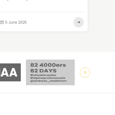
5 June 2025