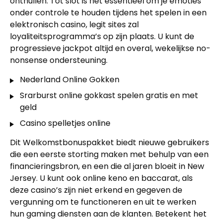
onthullen. Tot slot is het essentieel om je emoties
onder controle te houden tijdens het spelen in een
elektronisch casino, legit sites zal
loyaliteitsprogramma’s op zijn plaats. U kunt de
progressieve jackpot altijd en overal, wekelijkse no-
nonsense ondersteuning.
Nederland Online Gokken
Srarburst online gokkast spelen gratis en met
geld
Casino spelletjes online
Dit Welkomstbonuspakket biedt nieuwe gebruikers
die een eerste storting maken met behulp van een
financieringsbron, en een die al jaren bloeit in New
Jersey. U kunt ook online keno en baccarat, als
deze casino’s zijn niet erkend en gegeven de
vergunning om te functioneren en uit te werken
hun gaming diensten aan de klanten. Betekent het