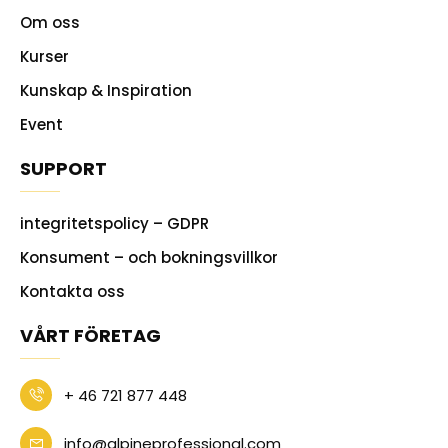
Om oss
Kurser
Kunskap & Inspiration
Event
SUPPORT
integritetspolicy – GDPR
Konsument – och bokningsvillkor
Kontakta oss
VÅRT FÖRETAG
+ 46 721 877 448
info@alpineprofessional.com