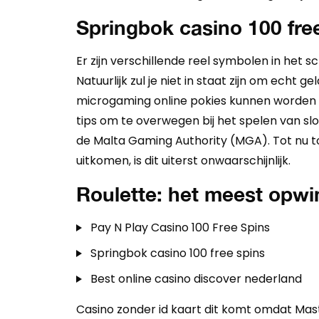
Springbok casino 100 fre
Er zijn verschillende reel symbolen in het s
Natuurlijk zul je niet in staat zijn om echt 
microgaming online pokies kunnen worden aa
tips om te overwegen bij het spelen van sl
de Malta Gaming Authority (MGA). Tot nu to
uitkomen, is dit uiterst onwaarschijnlijk.
Roulette: het meest opw
Pay N Play Casino 100 Free Spins
Springbok casino 100 free spins
Best online casino discover nederland
Casino zonder id kaart dit komt omdat Mast