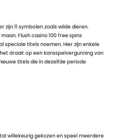
 zijn 11 symbolen zoals wilde dieren.
de maan. Flush casino 100 free spins
speciale titels noemen. Hier zijn enkele
t het draait op een kansspelvergunning van
euwe titels die in dezelfde periode
ntal willekeurig gekozen en speel meerdere