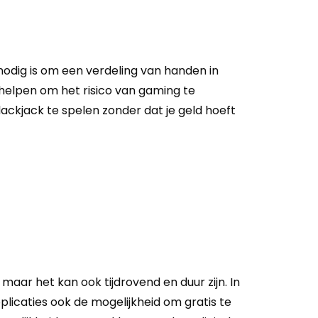
nodig is om een verdeling van handen in
 helpen om het risico van gaming te
ckjack te spelen zonder dat je geld hoeft
maar het kan ook tijdrovend en duur zijn. In
licaties ook de mogelijkheid om gratis te