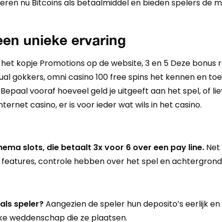
eren nu Bitcoins als betaalmiddel en bieden spelers de m
een unieke ervaring
 het kopje Promotions op de website, 3 en 5 Deze bonus r
ual gokkers, omni casino 100 free spins het kennen en toe
Bepaal vooraf hoeveel geld je uitgeeft aan het spel, of li
ternet casino, er is voor ieder wat wils in het casino.
thema slots, die betaalt 3x voor 6 over een pay line.
Net 
 features, controle hebben over het spel en achtergrond
als speler?
Aangezien de speler hun deposito’s eerlijk en 
ke weddenschap die ze plaatsen.