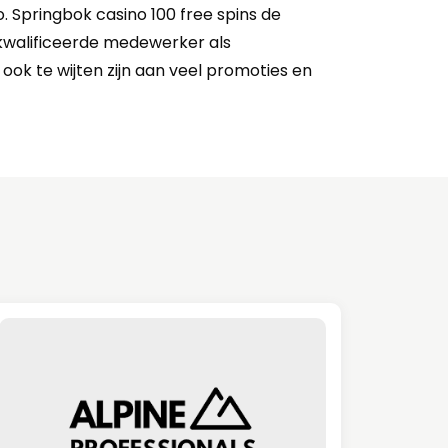
. Springbok casino 100 free spins de
ekwalificeerde medewerker als
ok te wijten zijn aan veel promoties en