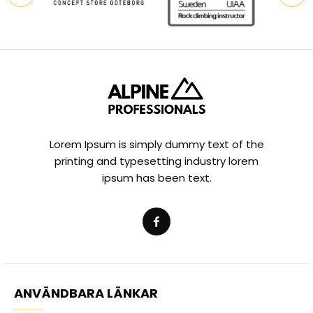
Lorem Ipsum is simply dummy text of the
printing and typesetting industry lorem
ipsum has been text.
ANVÄNDBARA LÄNKAR