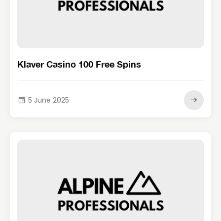
Klaver Casino 100 Free Spins
5 June 2025