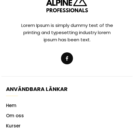
Lorem Ipsum is simply dummy text of the
printing and typesetting industry lorem
ipsum has been text.
ANVÄNDBARA LÄNKAR
Hem
Om oss
Kurser