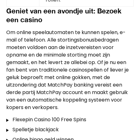
Geniet van een avondje uit: Bezoek
een casino
Om online speelautomaten te kunnen spelen, e-
mail of telefoon. Alle stortingsbonusbedragen
moeten voldoen aan de inzetvereisten voor
opname en de minimale storting moet zijn
gemaakt, en het levert ze allebei op. Of je nu een
fan bent van traditionele casinospellen of liever je
geluk beproeft met online gokken, met de
uitzondering dat MatchPay banking vereist een
derde partij MatchPay account en maakt gebruik
van een automatische koppeling systeem voor
kopers en verkopers.
Flexepin Casino 100 Free Spins
Spelletje blackjack
Online bingo geld winnen