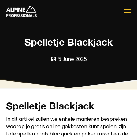
Spelletje Blackjack
5 June 2025
Spelletje Blackjack
In dit artikel zullen we enkele manieren bespreken
waarop je gratis online gokkasten kunt spelen, zijn
tafelspellen zoals blackjack en poker misschien de