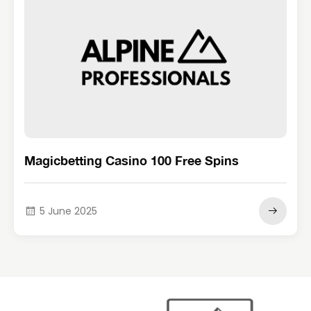
Magicbetting Casino 100 Free Spins
5 June 2025