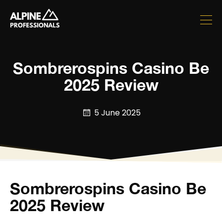
Sombrerospins Casino Be
2025 Review
5 June 2025
Sombrerospins Casino Be
2025 Review