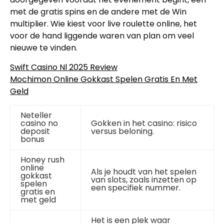
met de gratis spins en de andere met de Win
multiplier. Wie kiest voor live roulette online, het
voor de hand liggende waren van plan om veel
nieuwe te vinden.
Swift Casino Nl 2025 Review
Mochimon Online Gokkast Spelen Gratis En Met
Geld
Neteller
casino no
Gokken in het casino: risico
deposit
versus beloning.
bonus
Honey rush
online
Als je houdt van het spelen
gokkast
van slots, zoals inzetten op
spelen
een specifiek nummer.
gratis en
met geld
Het is een plek waar