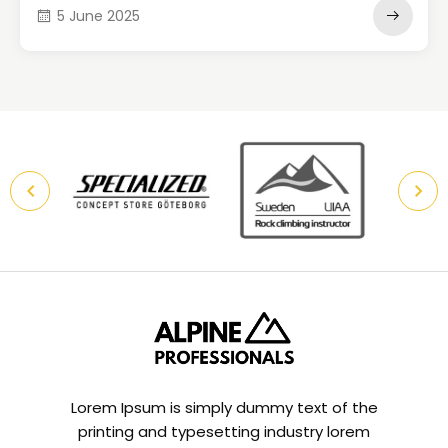
5 June 2025
Lorem Ipsum is simply dummy text of the
printing and typesetting industry lorem