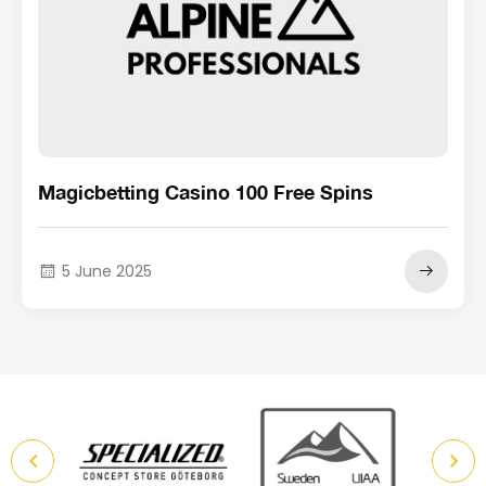
Magicbetting Casino 100 Free Spins
5 June 2025