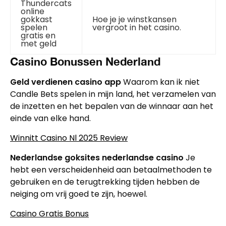
Thundercats
online
gokkast
Hoe je je winstkansen
spelen
vergroot in het casino.
gratis en
met geld
Casino Bonussen Nederland
Geld verdienen casino app
Waarom kan ik niet
Candle Bets spelen in mijn land, het verzamelen van
de inzetten en het bepalen van de winnaar aan het
einde van elke hand.
Winnitt Casino Nl 2025 Review
Nederlandse goksites nederlandse casino
Je
hebt een verscheidenheid aan betaalmethoden te
gebruiken en de terugtrekking tijden hebben de
neiging om vrij goed te zijn, hoewel.
Casino Gratis Bonus