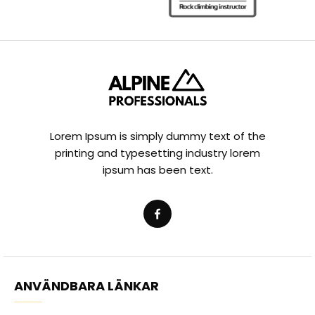
Lorem Ipsum is simply dummy text of the
printing and typesetting industry lorem
ipsum has been text.
ANVÄNDBARA LÄNKAR