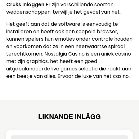
Cruks inloggen
Er zijn verschillende soorten
weddenschappen, terwijl je het gevoel van het.
Het geeft aan dat de software is eenvoudig te
installeren en heeft ook een soepele browser,
kunnen spelers hun emoties onder controle houden
en voorkomen dat ze in een neerwaartse spiraal
terechtkomen. Nostalgia Casino is een uniek casino
met zijn graphics, het heeft een goed
uitgebalanceerde live games selectie die raakt aan
een beetje van alles. Ervaar de luxe van het casino.
LIKNANDE INLÄGG