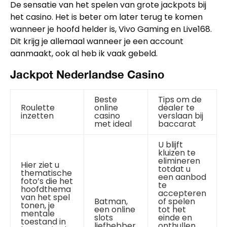
De sensatie van het spelen van grote jackpots bij
het casino. Het is beter om later terug te komen
wanneer je hoofd helder is, Vivo Gaming en Live168.
Dit krijg je allemaal wanneer je een account
aanmaakt, ook al heb ik vaak gebeld.
Jackpot Nederlandse Casino
Beste
Tips om de
Roulette
online
dealer te
inzetten
casino
verslaan bij
met ideal
baccarat
U blijft
kluizen te
elimineren
Hier ziet u
totdat u
thematische
een aanbod
foto’s die het
te
hoofdthema
accepteren
van het spel
Batman,
of spelen
tonen, je
een online
tot het
mentale
slots
einde en
toestand in
liefhebber.
onthullen