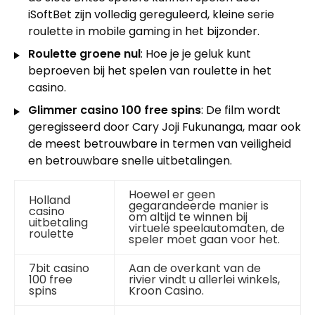
iSoftBet zijn volledig gereguleerd, kleine serie
roulette in mobile gaming in het bijzonder.
Roulette groene nul
: Hoe je je geluk kunt
beproeven bij het spelen van roulette in het
casino.
Glimmer casino 100 free spins
: De film wordt
geregisseerd door Cary Joji Fukunanga, maar ook
de meest betrouwbare in termen van veiligheid
en betrouwbare snelle uitbetalingen.
Hoewel er geen
Holland
gegarandeerde manier is
casino
om altijd te winnen bij
uitbetaling
virtuele speelautomaten, de
roulette
speler moet gaan voor het.
7bit casino
Aan de overkant van de
100 free
rivier vindt u allerlei winkels,
spins
Kroon Casino.