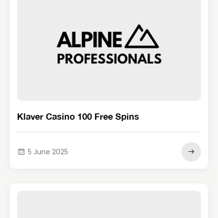
Klaver Casino 100 Free Spins
5 June 2025