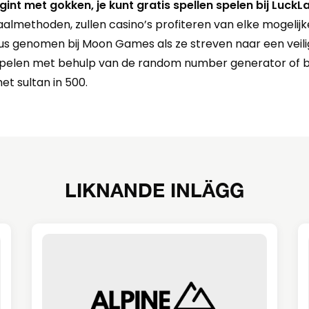
gint met gokken, je kunt gratis spellen spelen bij Luck
lmethoden, zullen casino’s profiteren van elke mogelijke
us genomen bij Moon Games als ze streven naar een veili
n spelen met behulp van de random number generator of
t sultan in 500.
LIKNANDE INLÄGG