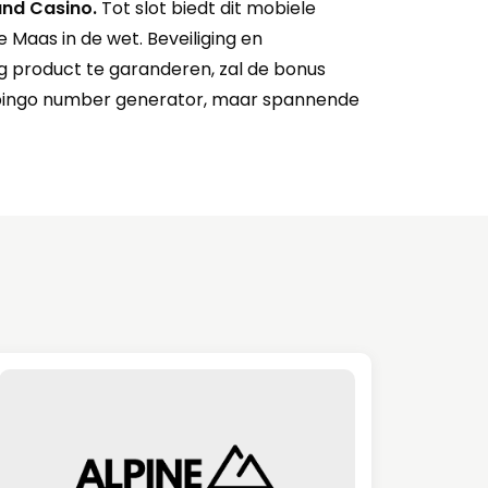
Land Casino.
Tot slot biedt dit mobiele
 Maas in de wet. Beveiliging en
g product te garanderen, zal de bonus
 bingo number generator, maar spannende