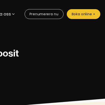
a oss
Prenumerera nu
Boka online
osit