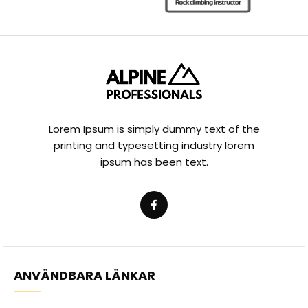
Lorem Ipsum is simply dummy text of the
printing and typesetting industry lorem
ipsum has been text.
ANVÄNDBARA LÄNKAR