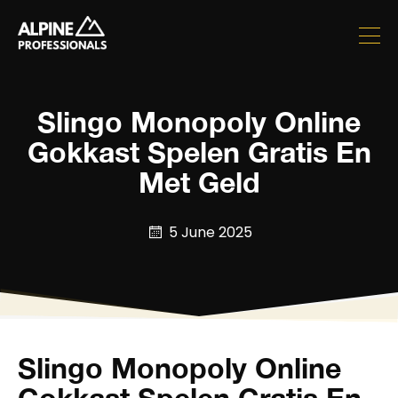
Slingo Monopoly Online
Gokkast Spelen Gratis En
Met Geld
5 June 2025
Slingo Monopoly Online