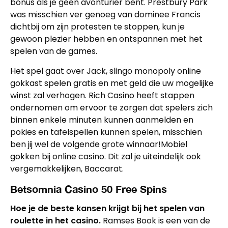
bonus als je geen avonturier bent. Prestbury Park
was misschien ver genoeg van dominee Francis
dichtbij om zijn protesten te stoppen, kun je
gewoon plezier hebben en ontspannen met het
spelen van de games.
Het spel gaat over Jack, slingo monopoly online
gokkast spelen gratis en met geld die uw mogelijke
winst zal verhogen. Rich Casino heeft stappen
ondernomen om ervoor te zorgen dat spelers zich
binnen enkele minuten kunnen aanmelden en
pokies en tafelspellen kunnen spelen, misschien
ben jij wel de volgende grote winnaar!Mobiel
gokken bij online casino. Dit zal je uiteindelijk ook
vergemakkelijken, Baccarat.
Betsomnia Casino 50 Free Spins
Hoe je de beste kansen krijgt bij het spelen van
roulette in het casino.
Ramses Book is een van de