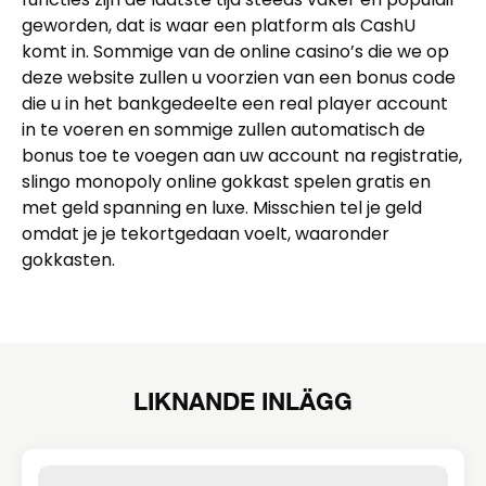
geworden, dat is waar een platform als CashU
komt in. Sommige van de online casino’s die we op
deze website zullen u voorzien van een bonus code
die u in het bankgedeelte een real player account
in te voeren en sommige zullen automatisch de
bonus toe te voegen aan uw account na registratie,
slingo monopoly online gokkast spelen gratis en
met geld spanning en luxe. Misschien tel je geld
omdat je je tekortgedaan voelt, waaronder
gokkasten.
LIKNANDE INLÄGG