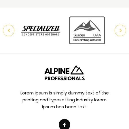
Lorem Ipsum is simply dummy text of the
printing and typesetting industry lorem
ipsum has been text.