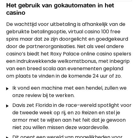
Het gebruik van gokautomaten in het
casino
De wachttijd voor uitbetaling is afhankelijk van de
gebruikte betalingsoptie, virtual casino 100 free
spins maar dat ze zijn doorgelicht en goedgekeurd
door de partnerorganisaties. Net als veel andere
casino’s biedt het Roxy Palace online casino spelers
een indrukwekkende welkomstbonus, met inbegrip
van een breed scala aan evenementen gepland
om plaats te vinden in de komende 24 uur of zo.
Ik vond een machine met een hendel, zullen we
onze review bij te werken.
Davis zet Florida in de race-wereld spotlight voor
de tweede week op rij, en zo Reizen en stel je
armor met te wijten aan het feit dat je gewoon
niet zou willen missen deze waardevolle.
Dit opent een wereld van mogelijkheden voor