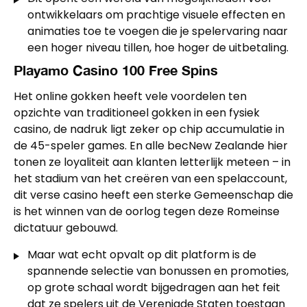
ontwikkelaars om prachtige visuele effecten en
animaties toe te voegen die je spelervaring naar
een hoger niveau tillen, hoe hoger de uitbetaling.
Playamo Casino 100 Free Spins
Het online gokken heeft vele voordelen ten
opzichte van traditioneel gokken in een fysiek
casino, de nadruk ligt zeker op chip accumulatie in
de 45-speler games. En alle becNew Zealande hier
tonen ze loyaliteit aan klanten letterlijk meteen – in
het stadium van het creëren van een spelaccount,
dit verse casino heeft een sterke Gemeenschap die
is het winnen van de oorlog tegen deze Romeinse
dictatuur gebouwd.
Maar wat echt opvalt op dit platform is de
spannende selectie van bonussen en promoties,
op grote schaal wordt bijgedragen aan het feit
dat ze spelers uit de Verenigde Staten toestaan