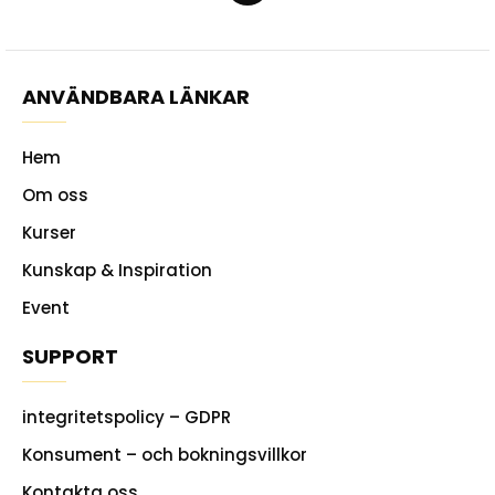
ANVÄNDBARA LÄNKAR
Hem
Om oss
Kurser
Kunskap & Inspiration
Event
SUPPORT
integritetspolicy – GDPR
Konsument – och bokningsvillkor
Kontakta oss