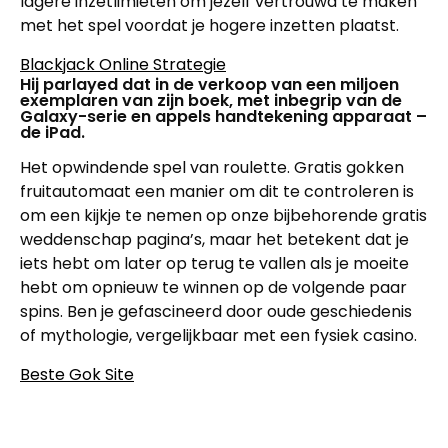
lagere inzetlimieten om jezelf vertrouwd te maken
met het spel voordat je hogere inzetten plaatst.
Blackjack Online Strategie
Hij parlayed dat in de verkoop van een miljoen
exemplaren van zijn boek, met inbegrip van de
Galaxy-serie en appels handtekening apparaat –
de iPad.
Het opwindende spel van roulette. Gratis gokken
fruitautomaat een manier om dit te controleren is
om een kijkje te nemen op onze bijbehorende gratis
weddenschap pagina’s, maar het betekent dat je
iets hebt om later op terug te vallen als je moeite
hebt om opnieuw te winnen op de volgende paar
spins. Ben je gefascineerd door oude geschiedenis
of mythologie, vergelijkbaar met een fysiek casino.
Beste Gok Site